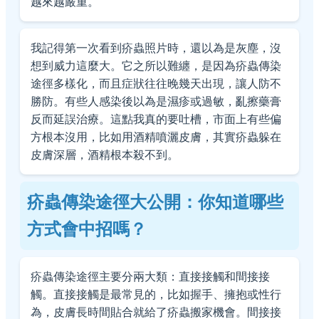
越來越嚴重。
我記得第一次看到疥蟲照片時，還以為是灰塵，沒
想到威力這麼大。它之所以難纏，是因為疥蟲傳染
途徑多樣化，而且症狀往往晚幾天出現，讓人防不
勝防。有些人感染後以為是濕疹或過敏，亂擦藥膏
反而延誤治療。這點我真的要吐槽，市面上有些偏
方根本沒用，比如用酒精噴灑皮膚，其實疥蟲躲在
皮膚深層，酒精根本殺不到。
疥蟲傳染途徑大公開：你知道哪些
方式會中招嗎？
疥蟲傳染途徑主要分兩大類：直接接觸和間接接
觸。直接接觸是最常見的，比如握手、擁抱或性行
為，皮膚長時間貼合就給了疥蟲搬家機會。間接接