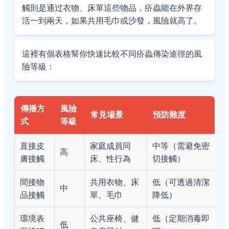
觸則是通过衣物、床單這些物品，疥蟲能在外界存
活一到兩天，如果共用毛巾或沙發，風險就高了。
這裡有個表格幫你快速比較不同疥蟲傳染途徑的風
險等級：
傳播方
風險
常見場景
預防難度
式
等級
直接皮
家庭成員同
中等（需避免密
高
膚接觸
床、性行為
切接觸）
間接物
共用衣物、床
低（可透過清潔
中
品接觸
單、毛巾
降低）
環境表
公共座椅、健
低（定期消毒即
低