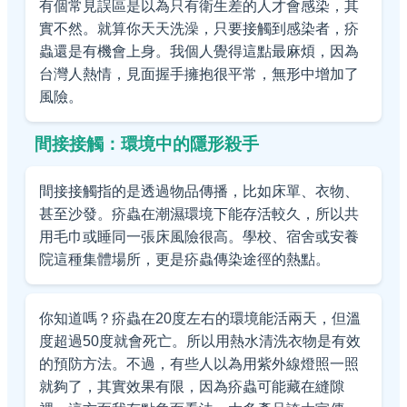
有個常見誤區是以為只有衛生差的人才會感染，其
實不然。就算你天天洗澡，只要接觸到感染者，疥
蟲還是有機會上身。我個人覺得這點最麻煩，因為
台灣人熱情，見面握手擁抱很平常，無形中增加了
風險。
間接接觸：環境中的隱形殺手
間接接觸指的是透過物品傳播，比如床單、衣物、
甚至沙發。疥蟲在潮濕環境下能存活較久，所以共
用毛巾或睡同一張床風險很高。學校、宿舍或安養
院這種集體場所，更是疥蟲傳染途徑的熱點。
你知道嗎？疥蟲在20度左右的環境能活兩天，但溫
度超過50度就會死亡。所以用熱水清洗衣物是有效
的預防方法。不過，有些人以為用紫外線燈照一照
就夠了，其實效果有限，因為疥蟲可能藏在縫隙