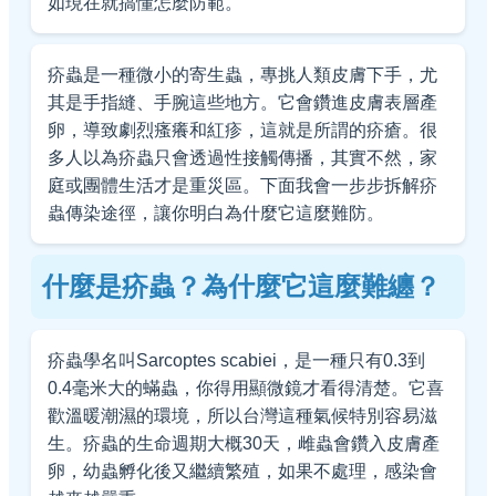
如現在就搞懂怎麼防範。
疥蟲是一種微小的寄生蟲，專挑人類皮膚下手，尤
其是手指縫、手腕這些地方。它會鑽進皮膚表層產
卵，導致劇烈瘙癢和紅疹，這就是所謂的疥瘡。很
多人以為疥蟲只會透過性接觸傳播，其實不然，家
庭或團體生活才是重災區。下面我會一步步拆解疥
蟲傳染途徑，讓你明白為什麼它這麼難防。
什麼是疥蟲？為什麼它這麼難纏？
疥蟲學名叫Sarcoptes scabiei，是一種只有0.3到
0.4毫米大的蟎蟲，你得用顯微鏡才看得清楚。它喜
歡溫暖潮濕的環境，所以台灣這種氣候特別容易滋
生。疥蟲的生命週期大概30天，雌蟲會鑽入皮膚產
卵，幼蟲孵化後又繼續繁殖，如果不處理，感染會