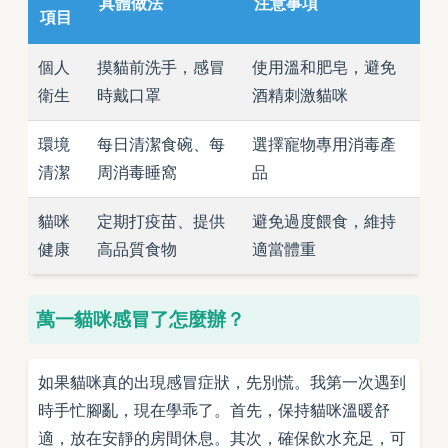
具體做法
注意事項
項目
個人
摸貓前洗手，感冒
使用溫和肥皂，避免
衛生
時戴口罩
酒精刺激貓咪
環境
每日清潔食碗、每
選擇寵物專用消毒產
清潔
周消毒睡窩
品
貓咪
定期打疫苗、提供
避免過度餵食，維持
健康
高品質食物
適當體重
萬一貓咪感冒了怎麼辦？
如果貓咪真的出現感冒症狀，先別慌。我第一次遇到
時手忙腳亂，現在學乖了。首先，保持貓咪溫暖舒
適，放在安靜的房間休息。其次，確保飲水充足，可