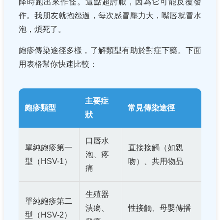
降時跑出來作怪。這點超討厭，因為它可能反覆發
作。我朋友就抱怨過，每次感冒壓力大，嘴唇就冒水
泡，煩死了。
皰疹傳染途徑多樣，了解類型有助於對症下藥。下面
用表格幫你快速比較：
主要症
皰疹類型
常見傳染途徑
狀
口唇水
單純皰疹第一
直接接觸（如親
泡、疼
型（HSV-1）
吻）、共用物品
痛
生殖器
單純皰疹第二
潰瘍、
性接觸、母嬰傳播
型（HSV-2）