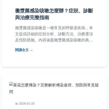
黴漿菌感染咳嗽怎麼辦？症狀、診斷
與治療完整指南
黴漿菌感染咳嗽是一種常見的呼吸道疾病，本
文提供詳細的症狀分析、診斷方法、治療選項
及預防措施。內容涵蓋黴漿菌感染咳嗽的典型
特徵，如持續性乾咳、發燒等，並解釋如何透
閱讀全文
過檢驗確診。治療部分包括抗生素選擇、居家
照顧技巧，以及何時該就醫。同時解答常見問
題，如傳染途徑、病程長短和預防方法。實用
資訊豐富，幫助讀者全面了解並有效應對黴漿
菌感染咳嗽。
2026-01-20