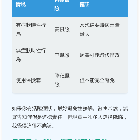
情境
備註
險
有症狀時性行
水泡破裂時病毒量
高風險
為
最大
無症狀時性行
中風險
病毒可能潛伏排放
為
降低風
使用保險套
但不能完全避免
險
如果你有活躍症狀，最好避免性接觸。醫生常說，誠
實告知伴侶是道德責任，但現實中很多人選擇隱瞞，
我覺得這很不應該。