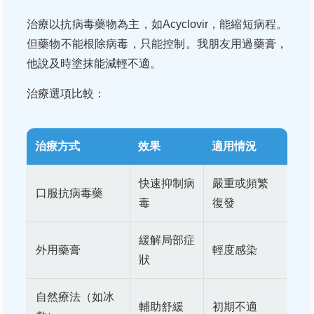
治療以抗病毒藥物為主，如Acyclovir，能縮短病程。
但藥物不能根除病毒，只能控制。我朋友用過藥膏，
他說及時塗抹能減輕不適。
治療選項比較：
治療方式
效果
適用情況
快速抑制病
嚴重或頻繁
口服抗病毒藥
毒
復發
緩解局部症
外用藥膏
輕度感染
狀
自然療法（如冰
輔助舒緩
初期不適