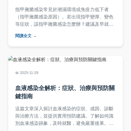
指甲黴菌感染常見於潮濕環境或免疫力低下者
（指甲黴菌感染原因）。若出現指甲變厚、變色
等症狀，該指甲黴菌感染怎麼辦？建議及早就
醫，指甲黴菌感染如何治療通常需3-6個月療程，
閱讀全文
輕症可使用指甲黴菌感染藥膏，嚴重者需配合口
服抗真菌藥物。保持足部乾燥是預防關鍵！
2025-11-29
血液感染全解析：症狀、治療與預防關
鍵指南
這篇文章深入探討血液感染的症狀、成因、診斷
與治療方法，並提供實用預防建議。了解如何識
別血液感染跡象，及時就醫，避免嚴重後果。內
容包含常見問答，幫助你全面掌握血液感染知