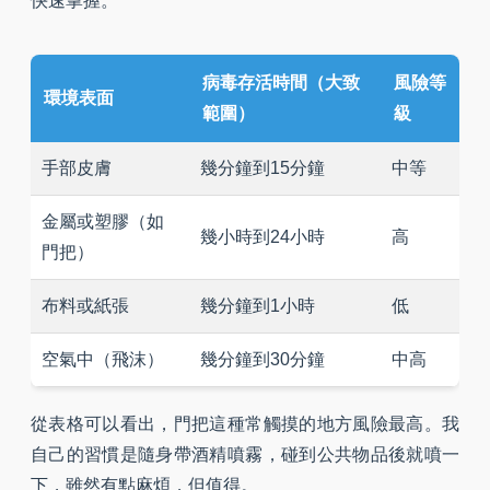
快速掌握。
病毒存活時間（大致
風險等
環境表面
範圍）
級
手部皮膚
幾分鐘到15分鐘
中等
金屬或塑膠（如
幾小時到24小時
高
門把）
布料或紙張
幾分鐘到1小時
低
空氣中（飛沫）
幾分鐘到30分鐘
中高
從表格可以看出，門把這種常觸摸的地方風險最高。我
自己的習慣是隨身帶酒精噴霧，碰到公共物品後就噴一
下，雖然有點麻煩，但值得。