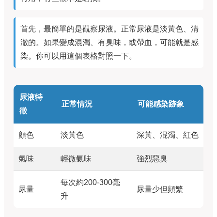
首先，最簡單的是觀察尿液。正常尿液是淡黃色、清
澈的。如果變成混濁、有臭味，或帶血，可能就是感
染。你可以用這個表格對照一下。
尿液特
正常情況
可能感染跡象
徵
顏色
淡黃色
深黃、混濁、紅色
氣味
輕微氨味
強烈惡臭
每次約200-300毫
尿量
尿量少但頻繁
升