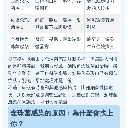
口腔念珠
口腔內白斑、疼痛、吞
嬰兒或免疫力
菌感染
嚥困難
差的人較多
皮膚念珠
紅疹、脫皮、癢感，常
潮濕環境容易
菌感染
見於腋下或腹股溝
引發
全身性念
發燒、畏寒，嚴重時影
較罕見，多發
珠菌感染
響器官
生在住院病人
從表格可以看出，念珠菌感染症狀多樣，但最讓人困擾
的是那種癢感。我朋友就說，她陰道念珠菌感染時，癢
到坐立難安，連工作都受影響。如果你發現自己有類似
症狀，別拖，早點處理才是上策。
不過，症狀有時會和其他感染搞混，比如細菌性陰道
炎。所以最好還是讓醫生診斷，別自己亂買藥。念珠菌
感染如果誤治，可能會更嚴重。
念珠菌感染的原因：為什麼會找上
你？