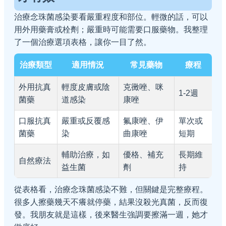
治療念珠菌感染要看嚴重程度和部位。輕微的話，可以
用外用藥膏或栓劑；嚴重時可能需要口服藥物。我整理
了一個治療選項表格，讓你一目了然。
治療類型
適用情況
常見藥物
療程
外用抗真
輕度皮膚或陰
克黴唑、咪
1-2週
菌藥
道感染
康唑
口服抗真
嚴重或反覆感
氟康唑、伊
單次或
菌藥
染
曲康唑
短期
輔助治療，如
優格、補充
長期維
自然療法
益生菌
劑
持
從表格看，治療念珠菌感染不難，但關鍵是完整療程。
很多人擦藥幾天不癢就停藥，結果沒殺光真菌，反而復
發。我朋友就是這樣，後來醫生強調要擦滿一週，她才