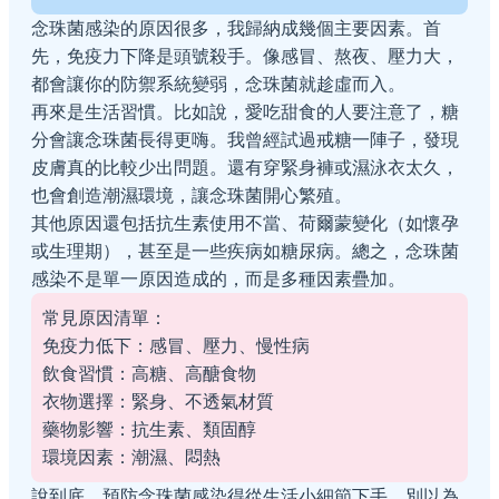
念珠菌感染的原因很多，我歸納成幾個主要因素。首
先，免疫力下降是頭號殺手。像感冒、熬夜、壓力大，
都會讓你的防禦系統變弱，念珠菌就趁虛而入。
再來是生活習慣。比如說，愛吃甜食的人要注意了，糖
分會讓念珠菌長得更嗨。我曾經試過戒糖一陣子，發現
皮膚真的比較少出問題。還有穿緊身褲或濕泳衣太久，
也會創造潮濕環境，讓念珠菌開心繁殖。
其他原因還包括抗生素使用不當、荷爾蒙變化（如懷孕
或生理期），甚至是一些疾病如糖尿病。總之，念珠菌
感染不是單一原因造成的，而是多種因素疊加。
常見原因清單：
免疫力低下：感冒、壓力、慢性病
飲食習慣：高糖、高醣食物
衣物選擇：緊身、不透氣材質
藥物影響：抗生素、類固醇
環境因素：潮濕、悶熱
說到底，預防念珠菌感染得從生活小細節下手。別以為