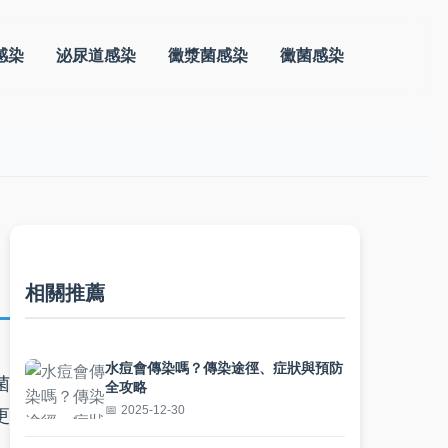
感染
泌尿道感染
黴漿菌感染
黴菌感染
相關推薦
水痘會傳染嗎？傳染途徑、症狀與預防
菌
全攻略
2025-12-30
更