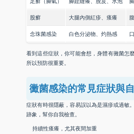
足癬（腳氣）
腳趾縫癢、脫皮、水泡
股癬
大腿內側紅疹、瘙癢
念珠菌感染
白色分泌物、灼熱感
看到這些症狀，你可能會想，身體有黴菌怎
所以預防很重要。
黴菌感染的常見症狀與
症狀有時很隱蔽，容易誤以為是濕疹或過敏
跡象，幫你自我檢查。
持續性瘙癢，尤其夜間加重