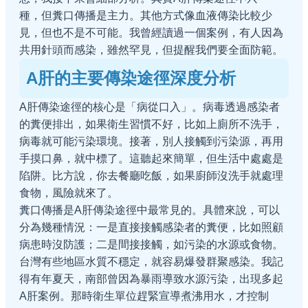
種，但糞口傳播是主力。其他方式像血液傳染比較少
見，但也不是不可能。我曾經讀過一個案例，有人因為
共用針頭而感染，雖然罕見，但提醒我們要全面防範。
A肝的主要傳染途徑深度分析
A肝傳染途徑的核心是「病從口入」。病毒透過感染者
的糞便排出，如果衛生習慣不好，比如上廁所不洗手，
病毒就可能污染環境。接著，別人接觸到污染源，再用
手摸口鼻，就中標了。這聽起來簡單，但生活中處處是
陷阱。比方說，你去餐廳吃飯，如果廚師沒洗手就處理
食物，風險就來了。
糞口傳播是A肝傳染途徑中最常見的。具體來說，可以
分為幾種情況：一是直接接觸感染者的糞便，比如照顧
病患時沒防護；二是間接接觸，如污染的水源或食物。
台灣有些地區水質不穩定，就容易爆發群聚感染。我記
得有年夏天，南部曾因為暴雨導致水源污染，出現多起
A肝案例。那時衛生單位趕緊宣導煮沸用水，才控制