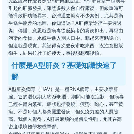
先說說為什麼要關心A肝傳染途徑。A型肝炎是一種病毒
引起的肝臟發炎，雖然多數人會自行康復，但嚴重時可
能導致肝功能異常。台灣過去就有不少案例，尤其是衛
生條件較差的地區。你知道嗎？A肝傳染途徑主要透過
糞口傳播，意思就是病毒從感染者的糞便排出，再經由
污染的食物、水或手進入別人口中。聽起來有點噁心，
但這就是現實。我記得有次去夜市吃東西，沒注意攤販
衛生，結果拉肚子好幾天，事後想想都後怕。
什麼是A型肝炎？基礎知識快速了
解
A型肝炎病毒（HAV）是一種RNA病毒，主要攻擊肝
臟。它的潛伏期大約2到6週，期間可能沒症狀，但病毒
已經在體內繁殖。症狀包括發燒、疲勞、噁心，甚至黃
疸。不是每個人都會嚴重發病，但免疫力差的人風險
高。我個人覺得，A肝最麻煩的是傳染性強，尤其在高
密度環境如學校或軍營。