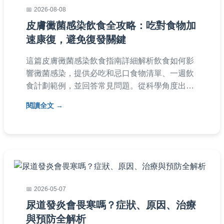
2026-08-08
皮膚黴菌感染飲食全攻略：吃對食物加
速康復，避免復發關鍵
這篇皮膚黴菌感染飲食指南詳細解析飲食如何影
響黴菌感染，提供必吃和忌口食物清單、一週飲
食計劃範例，並回答常見問題。從科學角度出
發，結合實用建議，幫助你透過飲食調整加速皮
閱讀全文
膚康復，減少復發風險。內容涵蓋日常飲食選
擇、營養補充品推薦，以及個人經驗分享，適合
正受皮膚黴菌困擾的讀者參考。
2026-05-07
尿道發炎會畏寒嗎？症狀、原因、治療
與預防全解析