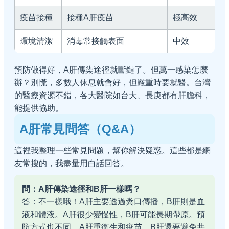
疫苗接種
接種A肝疫苗
極高效
環境清潔
消毒常接觸表面
中效
預防做得好，A肝傳染途徑就斷鏈了。但萬一感染怎麼
辦？別慌，多數人休息就會好，但嚴重時要就醫。台灣
的醫療資源不錯，各大醫院如台大、長庚都有肝膽科，
能提供協助。
A肝常見問答（Q&A）
這裡我整理一些常見問題，幫你解決疑惑。這些都是網
友常搜的，我盡量用白話回答。
問：A肝傳染途徑和B肝一樣嗎？
答：不一樣哦！A肝主要透過糞口傳播，B肝則是血
液和體液。A肝很少變慢性，B肝可能長期帶原。預
防方式也不同，A肝重衛生和疫苗，B肝還要避免共