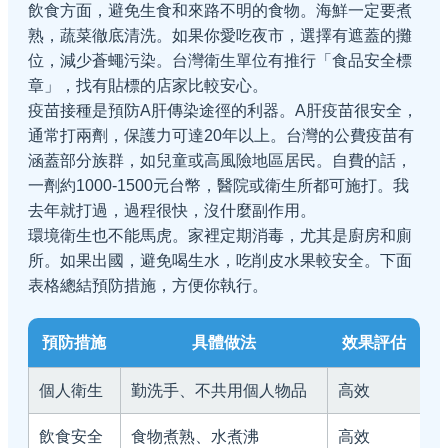
飲食方面，避免生食和來路不明的食物。海鮮一定要煮
熟，蔬菜徹底清洗。如果你愛吃夜市，選擇有遮蓋的攤
位，減少蒼蠅污染。台灣衛生單位有推行「食品安全標
章」，找有貼標的店家比較安心。
疫苗接種是預防A肝傳染途徑的利器。A肝疫苗很安全，
通常打兩劑，保護力可達20年以上。台灣的公費疫苗有
涵蓋部分族群，如兒童或高風險地區居民。自費的話，
一劑約1000-1500元台幣，醫院或衛生所都可施打。我
去年就打過，過程很快，沒什麼副作用。
環境衛生也不能馬虎。家裡定期消毒，尤其是廚房和廁
所。如果出國，避免喝生水，吃削皮水果較安全。下面
表格總結預防措施，方便你執行。
預防措施
具體做法
效果評估
個人衛生
勤洗手、不共用個人物品
高效
飲食安全
食物煮熟、水煮沸
高效