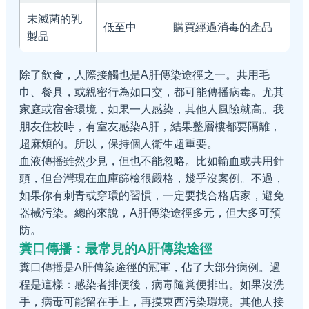
未滅菌的乳
低至中
購買經過消毒的產品
製品
除了飲食，人際接觸也是A肝傳染途徑之一。共用毛
巾、餐具，或親密行為如口交，都可能傳播病毒。尤其
家庭或宿舍環境，如果一人感染，其他人風險就高。我
朋友住校時，有室友感染A肝，結果整層樓都要隔離，
超麻煩的。所以，保持個人衛生超重要。
血液傳播雖然少見，但也不能忽略。比如輸血或共用針
頭，但台灣現在血庫篩檢很嚴格，幾乎沒案例。不過，
如果你有刺青或穿環的習慣，一定要找合格店家，避免
器械污染。總的來說，A肝傳染途徑多元，但大多可預
防。
糞口傳播：最常見的A肝傳染途徑
糞口傳播是A肝傳染途徑的冠軍，佔了大部分病例。過
程是這樣：感染者排便後，病毒隨糞便排出。如果沒洗
手，病毒可能留在手上，再摸東西污染環境。其他人接