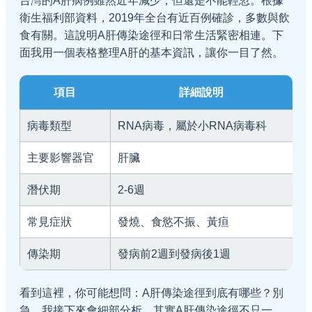
台灣的A肝病例雖然近年減少，但還是不能輕忽。根據
衛生福利部資料，2019年全台有近百例確診，多數與飲
食有關。這說明A肝傳染途徑和日常生活緊密相連。下
面我用一個表格整理A肝的基本資訊，讓你一目了然。
項目
詳細說明
病毒類型
RNA病毒，屬於小RNA病毒科
主要影響器官
肝臟
潛伏期
2-6週
常見症狀
發燒、食慾不振、黃疸
傳染期
發病前2週到發病後1週
看到這裡，你可能想問：A肝傳染途徑到底有哪些？別
急，我接下來會細部分析。其實A肝傳染途徑不只一