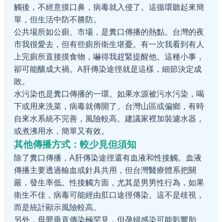
觸後，不經意摸口鼻，病毒就入侵了。這循環聽起來簡
單，但生活中防不勝防。
公共場所如公廁、市場，是糞口傳播的熱點。台灣的夜
市我很愛去，但有些廁所衛生堪憂。有一次我看到有人
上完廁所直接摸食物，嚇得我趕緊提醒他。這種小事，
卻可能釀成大禍。A肝傳染途徑就是這樣，細節決定成
敗。
水污染也是糞口傳播的一環。如果水源被污水污染，喝
下或用來洗菜，病毒就傳開了。台灣山區或偏鄉，有時
自來水系統不完善，風險較高。建議家裡加裝濾水器，
或煮沸用水，簡單又有效。
其他傳播方式：較少見但須知
除了糞口傳播，A肝傳染途徑還有血液和性接觸。血液
傳播主要透過輸血或針具共用，但台灣醫療體系把關
嚴，發生率低。性接觸方面，尤其是男男性行為，如果
衛生不佳，病毒可能經由肛口途徑傳染。這不是歧視，
而是統計顯示風險較高。
另外，母嬰垂直傳染極罕見，但孕婦感染可能影響胎