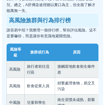
兒。總之，A肝傳染途徑雖以糞口為主，但全面了解才
能萬無一失。
高風險族群與行為排行榜
誰容易中招？我整理一個排行榜，幫你評估風險。這不
是要嚇你，而是讓你有意識地避開危險。
風險等
族群或行為
原因
級
旅行者前往流
接觸當地飲食衛生條件
高風險
行區
差
頻繁處理食物，易交叉
高風險
飲食從業人員
污染
衛生習慣未成熟，群聚
中風險
兒童和學生