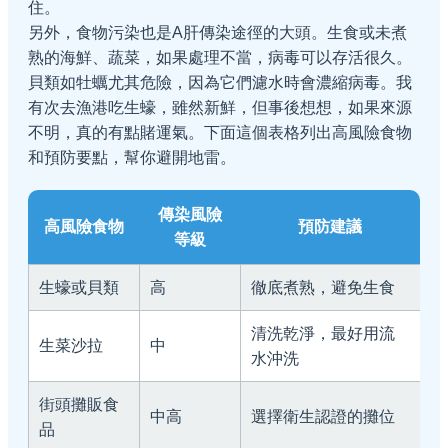
住。
另外，食物污染也是A肝傳染途徑的大頭。生食或未煮
熟的海鮮、蔬菜，如果處理不當，病毒可以存活很久。
貝類如牡蠣尤其危險，因為它們濾水時會濃縮病毒。我
有次去漁港吃生蠔，雖然新鮮，但事後想想，如果來源
不明，真的有點賭運氣。下面這個表格列出高風險食物
和預防要點，幫你避開地雷。
傳染風險
高風險食物
預防建議
等級
生蠔或貝類
高
徹底煮熟，避免生食
清洗乾淨，最好用流
生菜沙拉
中
水沖洗
街頭攤販食
中高
選擇衛生認證的攤位
品