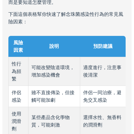
而是要知道怎麼管理。
下面這個表格幫你快速了解念珠菌感染性行為的常見風
險因素：
風險
說明
預防建議
因素
性行
可能改變陰道環境，
適度進行，注意事
為頻
增加感染機會
後清潔
繁
伴侶
雖不直接傳染，但接
伴侶一同治療，避
感染
觸可能加劇
免交叉感染
使用
某些產品含化學物
選擇水性、無香料
潤滑
質，可能刺激
的潤滑劑
劑