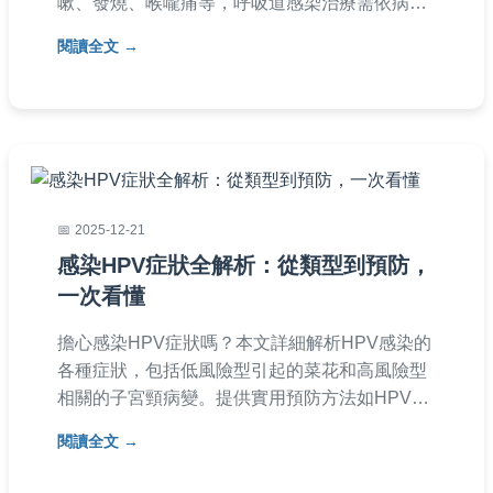
嗽、發燒、喉嚨痛等，呼吸道感染治療需依病因
使用藥物或支持療法。做好呼吸道感染預防如戴
閱讀全文
口罩、勤洗手可降低風險，若患病時呼吸道感染
護理措施包括多休息、補充水分。醫師提醒季節
交替時要特別注意，出現不適應及早就醫，避免
併發症發生。
2025-12-21
感染HPV症狀全解析：從類型到預防，
一次看懂
擔心感染HPV症狀嗎？本文詳細解析HPV感染的
各種症狀，包括低風險型引起的菜花和高風險型
相關的子宮頸病變。提供實用預防方法如HPV疫
苗和安全性行為，以及治療選項如冷凍治療和手
閱讀全文
術。文中還包含常見問答，幫助您全面了解如何
應對HPV感染，消除恐懼。