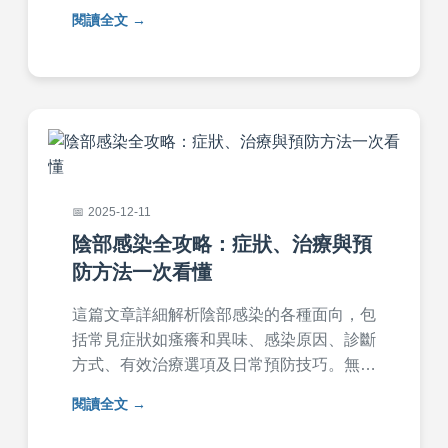
提供家長必知的Q&A，幫助您有效降低感
閱讀全文
染風險，保護家人健康。
2025-12-11
陰部感染全攻略：症狀、治療與預
防方法一次看懂
這篇文章詳細解析陰部感染的各種面向，包
括常見症狀如瘙癢和異味、感染原因、診斷
方式、有效治療選項及日常預防技巧。無論
是細菌性陰道炎還是念珠菌感染，都能找到
閱讀全文
實用解答。文中還包含醫師建議的常見問
答，幫助您徹底解決陰部感染困擾，適合所