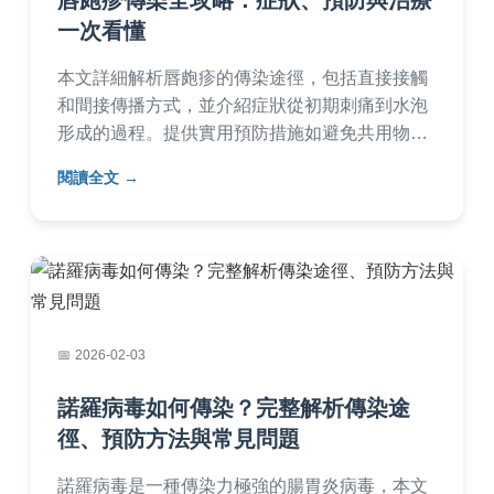
唇皰疹傳染全攻略：症狀、預防與治療
一次看懂
本文詳細解析唇皰疹的傳染途徑，包括直接接觸
和間接傳播方式，並介紹症狀從初期刺痛到水泡
形成的過程。提供實用預防措施如避免共用物品
和加強衛生習慣，以及治療選項包括藥物和居家
閱讀全文
護理。常見問答部分解答潛伏期、復發原因等疑
問，幫助讀者全面了解唇皰疹傳染，降低感染風
險。內容基於醫學知識，淺顯易懂。
2026-02-03
諾羅病毒如何傳染？完整解析傳染途
徑、預防方法與常見問題
諾羅病毒是一種傳染力極強的腸胃炎病毒，本文