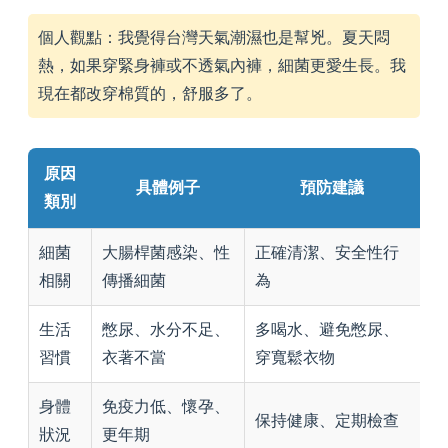
個人觀點：我覺得台灣天氣潮濕也是幫兇。夏天悶
熱，如果穿緊身褲或不透氣內褲，細菌更愛生長。我
現在都改穿棉質的，舒服多了。
原因
具體例子
預防建議
類別
細菌
大腸桿菌感染、性
正確清潔、安全性行
相關
傳播細菌
為
生活
憋尿、水分不足、
多喝水、避免憋尿、
習慣
衣著不當
穿寬鬆衣物
身體
免疫力低、懷孕、
保持健康、定期檢查
狀況
更年期