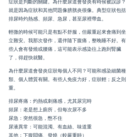
症狀是判斷的關鍵。為什麼尿道會發炎有時候被誤診？
就是因為症狀和其他問題像膀胱炎很像。典型症狀包括
排尿時灼熱感、頻尿、急尿，甚至尿裡帶血。
輕微的時候可能只是有點不舒服，但嚴重起來會痛到坐
立難安。我那次發作，還伴隨下腹痛，整晚睡不好。有
些人會有發燒或腰痛，這可能表示感染往上跑到腎臟
了，得趕快就醫。
為什麼尿道會發炎症狀每個人不同？可能和感染細菌種
類、個人體質有關。有些人免疫力好，症狀輕；反之則
重。
排尿疼痛：灼熱或刺痛感，尤其尿完時
頻尿：老是想上廁所，但每次尿不多
尿急：突然很急，憋不住
尿液異常：可能混濁、有血絲、味道重
其他：下腹悶痛、發燒（較嚴重時）