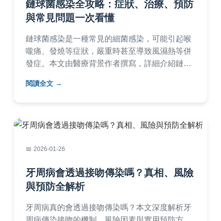
鏈球菌感染全攻略：症狀、治療、預防
與常見問題一次看懂
鏈球菌感染是一種常見的細菌感染，可能引起喉
嚨痛、發燒等症狀，嚴重時甚至導致風濕熱等併
發症。本文由醫療背景作者撰寫，詳細介紹鏈球
菌感染的傳播途徑、診斷方法、抗生素治療注意
閱讀全文
事項，以及日常預防技巧。文中包含實用表格、
個人經驗分享和常見問答，幫助您全面了解並有
效應對鏈球菌感染，保護家人健康。
2026-01-26
牙周病會透過接吻傳染嗎？真相、風險
與預防全解析
牙周病真的會透過接吻傳染嗎？本文深度解析牙
周病傳染接吻的機制、風險因素與實用預防方