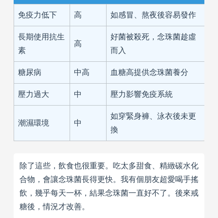
免疫力低下
高
如感冒、熬夜後容易發作
長期使用抗生
好菌被殺死，念珠菌趁虛
高
素
而入
糖尿病
中高
血糖高提供念珠菌養分
壓力過大
中
壓力影響免疫系統
如穿緊身褲、泳衣後未更
潮濕環境
中
換
除了這些，飲食也很重要。吃太多甜食、精緻碳水化
合物，會讓念珠菌長得更快。我有個朋友超愛喝手搖
飲，幾乎每天一杯，結果念珠菌一直好不了。後來戒
糖後，情況才改善。