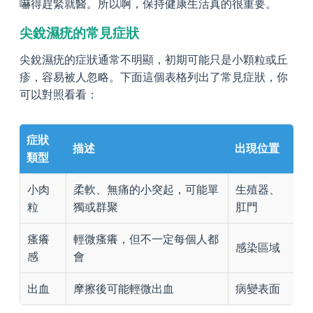
嚇得趕緊就醫。所以啊，保持健康生活真的很重要。
尖銳濕疣的常見症狀
尖銳濕疣的症狀通常不明顯，初期可能只是小顆粒或丘
疹，容易被人忽略。下面這個表格列出了常見症狀，你
可以對照看看：
症狀
描述
出現位置
類型
小肉
柔軟、無痛的小突起，可能單
生殖器、
粒
獨或群聚
肛門
瘙癢
輕微瘙癢，但不一定每個人都
感染區域
感
會
出血
摩擦後可能輕微出血
病變表面