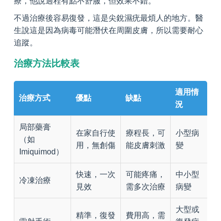
療，他說過程有點不舒服，但效果不錯。
不過治療後容易復發，這是尖銳濕疣最煩人的地方。醫
生說這是因為病毒可能潛伏在周圍皮膚，所以需要耐心
追蹤。
治療方法比較表
適用情
治療方式
優點
缺點
況
局部藥膏
在家自行使
療程長，可
小型病
（如
用，無創傷
能皮膚刺激
變
Imiquimod）
快速，一次
可能疼痛，
中小型
冷凍治療
見效
需多次治療
病變
大型或
精準，復發
費用高，需