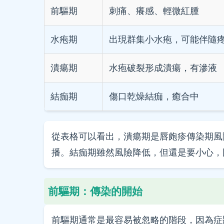
前驅期
刺痛、癢感、輕微紅腫
水疱期
出現群集小水疱，可能伴隨
潰瘍期
水疱破裂形成潰瘍，有滲液
結痂期
傷口乾燥結痂，癒合中
從表格可以看出，潰瘍期是唇皰疹傳染期風
播。結痂期雖然風險降低，但還是要小心，
前驅期：傳染的開始
前驅期通常是最容易被忽略的階段，因為症