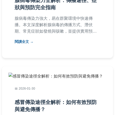
腺病毒傳染力全解析：傳播途徑、症
狀與預防完全指南
腺病毒傳染力強大，易在群聚環境中快速傳
播。本文深度解析腺病毒的傳播方式、潛伏
期、常見症狀如發燒與咳嗽，並提供實用預防
措施如勤洗手與環境消毒。同時涵蓋治療建議
閱讀全文
與常見問答，幫助您全面防護，保護家人健
康。內容基於實際經驗，避免專業術語，讓您
輕鬆理解。
2026-01-30
感冒傳染途徑全解析：如何有效預防
與避免傳播？