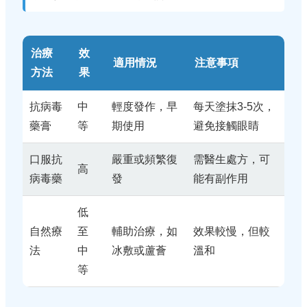
治療
效
適用情況
注意事項
方法
果
抗病毒
中
輕度發作，早
每天塗抹3-5次，
藥膏
等
期使用
避免接觸眼睛
口服抗
嚴重或頻繁復
需醫生處方，可
高
病毒藥
發
能有副作用
低
自然療
至
輔助治療，如
效果較慢，但較
法
中
冰敷或蘆薈
溫和
等