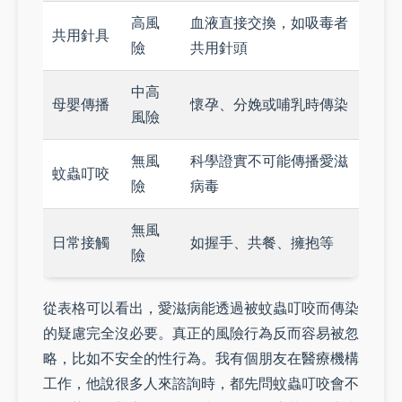
高風
血液直接交換，如吸毒者
共用針具
險
共用針頭
中高
母嬰傳播
懷孕、分娩或哺乳時傳染
風險
無風
科學證實不可能傳播愛滋
蚊蟲叮咬
險
病毒
無風
日常接觸
如握手、共餐、擁抱等
險
從表格可以看出，愛滋病能透過被蚊蟲叮咬而傳染
的疑慮完全沒必要。真正的風險行為反而容易被忽
略，比如不安全的性行為。我有個朋友在醫療機構
工作，他說很多人來諮詢時，都先問蚊蟲叮咬會不