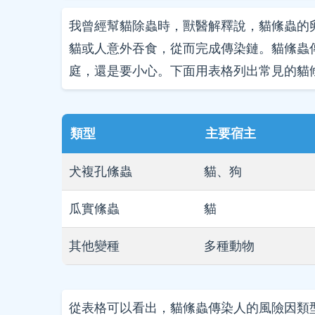
我曾經幫貓除蟲時，獸醫解釋說，貓絛蟲的
貓或人意外吞食，從而完成傳染鏈。貓絛蟲
庭，還是要小心。下面用表格列出常見的貓
類型
主要宿主
犬複孔絛蟲
貓、狗
瓜實絛蟲
貓
其他變種
多種動物
從表格可以看出，貓絛蟲傳染人的風險因類