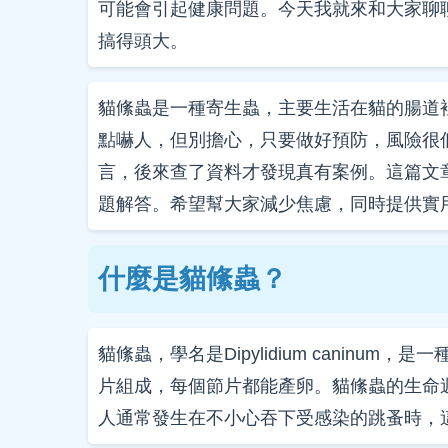
可能會引起健康問題。今天我就來和大家聊
搞得頭大。
貓絛蟲是一種寄生蟲，主要生活在貓的腸道
點嚇人，但別擔心，只要做好預防，風險很
言，後來查了資料才發現真有案例。這篇文
題解答。希望幫大家減少焦慮，同時提供實
什麼是貓絛蟲？
貓絛蟲，學名是Dipylidium canin
片組成，每個節片都能產卵。貓絛蟲的生命
人通常發生在不小心吞下受感染的跳蚤時，