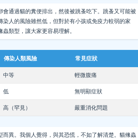
卵會通過貓的糞便排出，然後被跳蚤吃下。跳蚤又可能被
傳染人的風險雖然低，但對於有小孩或免疫力較弱的家
絛蟲類型，讓大家更容易理解。
傳染人類風險
常見症狀
中等
輕微腹痛
低
無明顯症狀
高（罕見）
嚴重消化問題
型而異。我個人覺得，與其恐慌，不如了解清楚。貓絛蟲