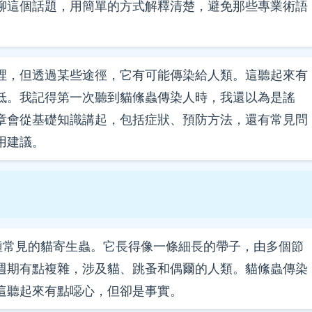
聊這個話題，用簡單的方式解釋清楚，避免那些專業術語
裡，但透過某些途徑，它有可能傳染給人類。這聽起來有
低。我記得第一次聽到貓絛蟲傳染人時，我還以為是謠
章會從基礎知識講起，包括症狀、預防方法，還有常見問
用建議。
um，是一種常見的貓寄生蟲。它長得像一條細長的帶子，由多個節
週期有點複雜，涉及貓、跳蚤和偶爾的人類。貓絛蟲傳染
這聽起來有點噁心，但卻是事實。