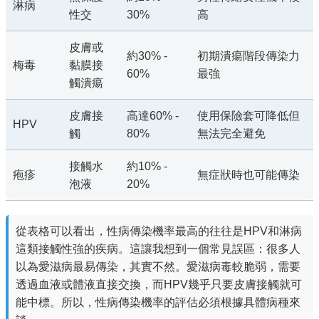
淋病
性交
30%
高
皮膚或
約30% -
初期潰瘍階段傳染力
梅毒
黏膜接
60%
最強
觸潰瘍
皮膚接
高達60% -
使用保險套可降低但
HPV
觸
80%
無法完全避免
接觸水
約10% -
疱疹
無症狀時也可能傳染
泡液
20%
從表格可以看出，性病傳染機率最高的往往是HPV和淋病
這類接觸性強的疾病。這讓我想到一個常見誤區：很多人
以為愛滋病最易傳染，其實不然。愛滋病毒較脆弱，需要
透過血液或體液直接交換，而HPV幾乎只要皮膚接觸就可
能中標。所以，性病傳染機率的評估必須根據具體病種來