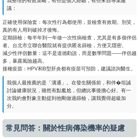
我整理的有效策略，有些是個人經驗，有些來自專業建
議：
正確使用保險套：每次性行為都使用，並檢查有效期。別笑，
真的有人用到破掉才後悔。
定期篩檢：每半年到一年做一次性病檢查，尤其是有多個伴侶
者。台北市立聯合醫院就有提供匿名篩檢，方便又隱密。
減少性伴侶數量：這不是道德勸說，而是數學問題——伴侶越
多，暴露風險越高。
接種疫苗：HPV和B型肝炎都有疫苗可預防，建議諮詢醫生。
我個人最推薦的是「溝通」。在發生關係前，和伴�坦誠
討論健康狀況，雖然有點尷尬，但總比事後擔心好。有一
次我約會對象主動提到他剛做過篩檢，讓我覺得超級加
分。
常見問答：關於性病傳染機率的疑慮