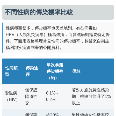
不同性病的傳染機率比較
性病種類繁多，傳染機率也天差地別。有些病毒如
HPV（人類乳突病毒）極易傳播，而愛滋病則需要特定條
件。下面用表格整理常見性病的傳染機率，數據來自衛生
福利部疾病管制署的公開資料。
單次暴露
性病類
傳染途
傳染機率
備註
型
徑
（約）
無保護
若對方處於急性感染
愛滋病
0.1% -
陰道性
期，機率可能升至1%
（HIV）
0.2%
交
以上
無保護
約20% -
男性傳給女性機率較