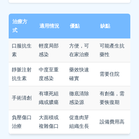
治療方
適用情況
優點
缺點
式
口服抗生
輕度局部
方便，可
可能產生抗
素
感染
在家治療
藥性
靜脈注射
中度至重
藥效快速
需要住院
抗生素
度感染
確實
有壞死組
徹底清除
有創傷，需
手術清創
織或膿瘍
感染源
要恢復期
負壓傷口
大面積或
促進肉芽
設備費用高
治療
複雜傷口
組織生長