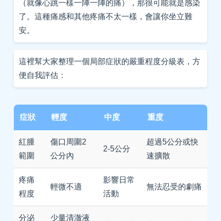
（就像心跳一樣一陣一陣的痛），那很可能就是感染
了。這種痛感和其他疼痛不太一樣，會讓你坐立難
安。
這裡幫大家整理一個局部症狀的嚴重程度分級表，方
便自我評估：
症狀
輕度
中度
重度
紅腫
傷口周圍2
超過5公分或快
2-5公分
範圍
公分內
速擴散
疼痛
影響日常
輕微不適
無法忍受的劇痛
程度
活動
分泌
少量清澈液