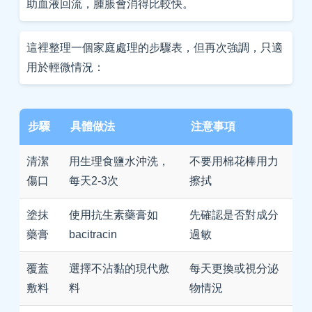
助血液回流，腫脹會消得比較快。
這裡整理一個家庭處理的步驟表，但再次強調，只適
用於輕微情況：
步驟
具體做法
注意事項
清潔
用生理食鹽水沖洗，
不要用棉花棒用力
傷口
每天2-3次
擦拭
塗抹
使用抗生素藥膏如
先確認是否對成分
藥膏
bacitracin
過敏
覆蓋
選擇不沾黏的現代敷
每天更換或視分泌
敷料
料
物情況