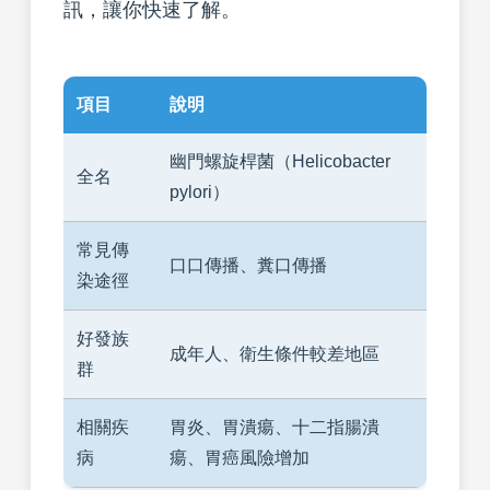
訊，讓你快速了解。
項目
說明
幽門螺旋桿菌（Helicobacter
全名
pylori）
常見傳
口口傳播、糞口傳播
染途徑
好發族
成年人、衛生條件較差地區
群
相關疾
胃炎、胃潰瘍、十二指腸潰
病
瘍、胃癌風險增加