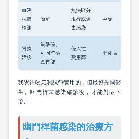
血液
無法區分
抗體
簡單
現行或過
中等
檢測
去感染
最準確、
胃鏡
侵入性、
可同時檢
非常高
活檢
費用高
查胃部
我覺得吹氣測試蠻實用的，但最好先問醫
生。幽門桿菌感染確診後，才能對症下
藥。
幽門桿菌感染的治療方