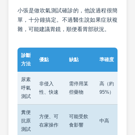
小張是做吹氣測試確診的，他說過程很簡
單，十分鐘搞定。不過醫生說如果症狀複
雜，可能建議胃鏡，順便看胃部狀況。
診斷
優點
缺點
準確度
方法
尿素
非侵入
需停用某
高（約
呼氣
性、快速
些藥物
95%）
測試
糞便
方便、可
可能受飲
抗原
中高
在家操作
食影響
測試