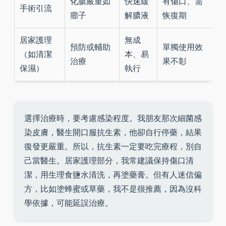
化膿嚴重如
快速緩
有傷口、需
手術引流
癤子
解膿液
恢復期
居家護理
無成
預防或輔助
單獨使用效
（如清潔
本、易
治療
果不彰
保濕）
執行
選擇治療時，要考慮感染程度。我朋友那次細菌感
染皮膚，醫生開口服抗生素，他卻自行停藥，結果
復發更嚴重。所以，抗生素一定要吃完療程，別自
己當醫生。居家護理部分，我常建議保持傷口清
潔，用生理食鹽水清洗，再塗藥膏。但有人迷信偏
方，比如塗蜂蜜或草藥，我不是很推薦，因為沒科
學依據，可能延誤治療。