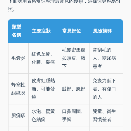
下面我用表格幫你整理最常見的幾類，這樣你更容易對
照。
類型
主要症狀
常見部位
風險族群
名稱
毛髮密集處
常刮毛的
紅色丘疹、
毛囊炎
如頭皮、腋
人、糖尿病
化膿、癢痛
下
患者
皮膚紅腫熱
免疫力低下
蜂窩性
痛、可能發
腿部、臉部
者、有傷口
組織炎
燒
的人
水泡、蜜黃
口鼻周圍、
兒童、衛生
膿痂疹
色結痂
手腳
習慣差者