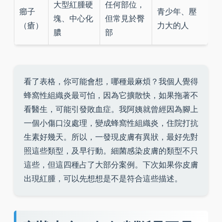
大型紅腫硬
任何部位，
癤子
青少年、壓
塊、中心化
但常見於臀
（瘡）
力大的人
膿
部
看了表格，你可能會想，哪種最麻煩？我個人覺得
蜂窩性組織炎最可怕，因為它擴散快，如果拖著不
看醫生，可能引發敗血症。我阿姨就曾經因為腳上
一個小傷口沒處理，變成蜂窩性組織炎，住院打抗
生素好幾天。所以，一發現皮膚有異狀，最好先對
照這些類型，及早行動。細菌感染皮膚的類型不只
這些，但這四種占了大部分案例。下次如果你皮膚
出現紅腫，可以先想想是不是符合這些描述。