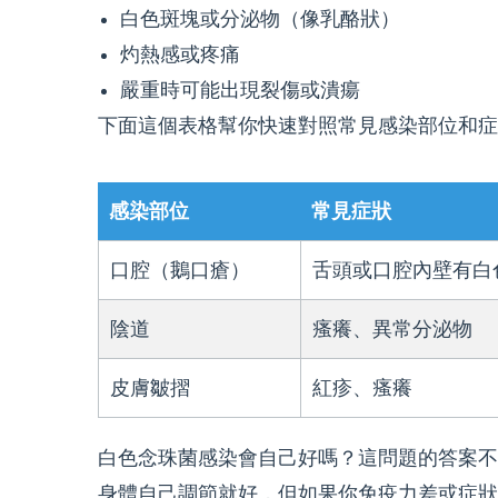
白色斑塊或分泌物（像乳酪狀）
灼熱感或疼痛
嚴重時可能出現裂傷或潰瘍
下面這個表格幫你快速對照常見感染部位和症
感染部位
常見症狀
口腔（鵝口瘡）
舌頭或口腔內壁有白
陰道
瘙癢、異常分泌物
皮膚皺摺
紅疹、瘙癢
白色念珠菌感染會自己好嗎？這問題的答案不
身體自己調節就好，但如果你免疫力差或症狀