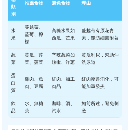
推薦食物
避免食物
理由
類
別
蔓越莓、
水
高糖水果如
蔓越莓有原花青
藍莓、檸
果
西瓜、芒果
素，能防細菌附著
檬
蔬
黄瓜、芹
辛辣蔬菜如
黄瓜利尿，幫助沖
菜
菜、菠菜
辣椒、洋蔥
洗尿道
蛋
雞肉、魚
紅肉、加工
紅肉較難消化，可
白
肉、豆腐
肉品
能加重發炎
質
飲
水、無糖
咖啡、酒、
如前所述，避免刺
品
茶
汽水
激