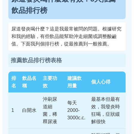
飲品排行榜
尿道發炎喝什麼？這是我最常被問的問題。根據研究
和我的經驗，有些飲品能幫助沖走細菌或調整酸鹼
值。下面我列個排行榜，從最推薦到一般推薦。
推薦飲品排行榜表格
排
飲品名
主要功
建議飲
個人心得
名
稱
效
用量
沖刷尿
最基本但最有
每天
道細
效，我發炎時
1
白開水
2000-
菌，稀
狂喝，症狀緩
3000c.c.
釋尿液
解很快