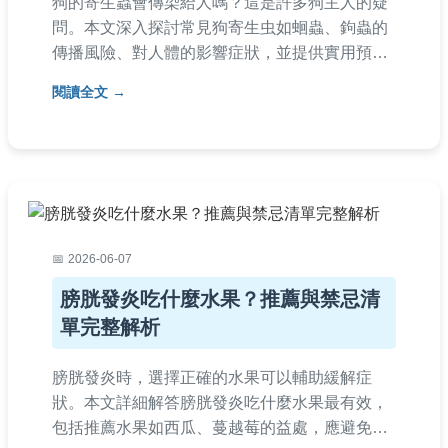
狗的寄生蟲會傳染給人嗎？這是許多狗主人的疑
問。本文深入探討常見狗寄生虫如蛔蟲、鉤蟲的
傳播風險、對人體的影響症狀，並提供實用預防
措施和治療建議。從日常清潔到獸醫檢查，完整
閱讀全文
解析如何保護家人健康，避免人畜共通疾病。內
容基於專業知識和真實案例，適合所有養狗家庭
參考。
2026-06-07
膀胱發炎吃什麼水果？推薦與禁忌清
單完整解析
膀胱發炎時，選擇正確的水果可以輔助緩解症
狀。本文詳細解答膀胱發炎吃什麼水果最有效，
包括推薦水果如西瓜、蔓越莓的益處，應避免的