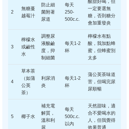
酸甜好喝，但
防止細
每天
無糖蔓
一定要選無
2
菌附著
250-
越莓汁
糖，否則糖分
尿道
500c.c.
會加重發炎
調整尿
檸檬水有點
檸檬水
液酸鹼
每天1-2
酸，我加點蜂
3
或鹼性
度，抑
杯
蜜，但蜂蜜別
水
制細菌
太多
草本茶
蒲公英茶味道
（如蒲
利尿消
每天1-2
4
苦，但喝完尿
公英
炎
杯
尿順暢
茶）
補充電
天然甜味，適
每天
解質，
合不愛喝水的
5
椰子水
500c.c.
溫和利
人，但我覺得
以內
尿
效果普通