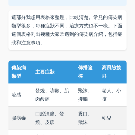
這部分我想用表格來整理，比較清楚。常見的傳染病
類型很多，每種症狀不同，治療方式也不一樣。下面
這個表格列出幾種大家常遇到的傳染病介紹，包括症
狀和注意事項。
傳染病
傳播途
高風險族
主要症狀
類型
徑
群
發燒、咳嗽、肌
飛沫、
老人、小
流感
肉酸痛
接觸
孩
口腔潰瘍、發
糞口、
腸病毒
幼兒
燒、皮疹
飛沫