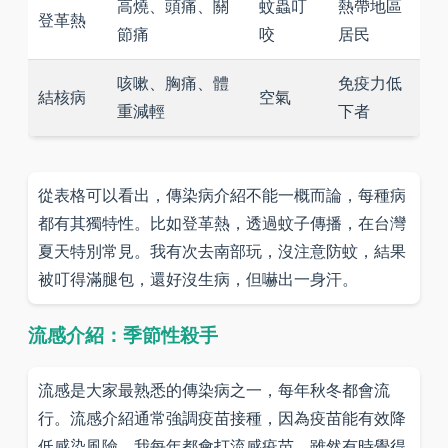
高燒、頭痛、關
蚊蟲叮
熱帶地區
登革熱
節痛
咬
居民
咳嗽、胸痛、體
免疫力低
結核病
空氣
重減輕
下者
從表格可以看出，傳染病介紹不能一概而論，每種病
都有其獨特性。比如登革熱，透過蚊子傳播，在台灣
夏天特別常見。我有次去南部玩，沒注意防蚊，結果
被叮得滿腿包，還好沒生病，但嚇出一身汗。
流感介紹：季節性殺手
流感是大家最熟悉的傳染病之一，每年秋冬都會流
行。流感介紹通常強調疫苗接種，因為疫苗能有效降
低感染風險。我每年都會打流感疫苗，雖然有時覺得