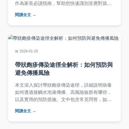
作為家長必讀指南，幫助您快速識別並應對孩子
健康問題，減少復發風險。內容涵蓋就醫時機、
閱讀全文
居家護理等細節，確保孩子遠離感染困擾。
2026-01-25
帶狀皰疹傳染途徑全解析：如何預防與
避免傳播風險
本文深入探討帶狀皰疹傳染途徑，詳細說明病毒
如何透過接觸水泡液傳播、高風險族群有哪些，
以及實用的預防措施。文中包含常見問答，如帶
狀皰疹會傳染給小孩嗎？傳染期多長？等，幫助
閱讀全文
您全面了解並降低感染風險。內容基於醫學知
識，以易懂方式呈現，適合一般讀者參考。