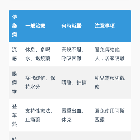
傳
染
一般治療
何時就醫
注意事項
病
流
休息、多喝
高燒不退、
避免傳給他
感
水、退燒藥
呼吸困難
人，居家隔離
腸
症狀緩解、保
幼兒需密切觀
病
嗜睡、抽搐
持水分
察
毒
登
支持性療法、
嚴重出血、
避免使用阿斯
革
止痛藥
休克
匹靈
熱
結