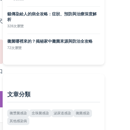
貓傳染給人的病全攻略：症狀、預防與治療深度解
析
尺
328次瀏覽
黴菌哪裡來的？揭秘家中黴菌來源與防治全攻略
72次瀏覽
口
文章分類
黴漿菌感染
念珠菌感染
泌尿道感染
黴菌感染
其他感染病