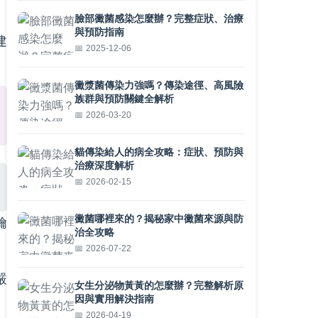
臉部黴菌感染怎麼辦？完整症狀、治療
與預防指南
建
2025-12-06
黴漿菌傳染力強嗎？傳染途徑、高風險
族群與預防關鍵全解析
2026-03-20
貓傳染給人的病全攻略：症狀、預防與
治療深度解析
2026-02-15
黴菌哪裡來的？揭秘家中黴菌來源與防
鑰
治全攻略
2026-07-22
嚴
女生分泌物黃黃的怎麼辦？完整解析原
因與實用解決指南
2026-04-19