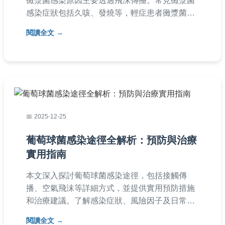
黴漿菌感染原因主要透過飛沫傳播。常見黴漿菌
感染症狀包括久咳、發燒等，輕症患者黴漿菌感
染會自己好嗎？多數需2-4週自癒（黴漿菌感染多
閱讀全文
久會好依免疫力而定）。若症狀持續應就醫，抗
生素治療可加速康復。
2025-12-25
葡萄球菌感染途徑全解析：預防與治療
實用指南
本文深入探討葡萄球菌感染途徑，包括接觸傳
播、空氣飛沫等詳細方式，並提供實用預防措施
和治療建議。了解感染症狀、風險因子及日常防
護方法，幫助您有效避免感染。文中還包含常見
閱讀全文