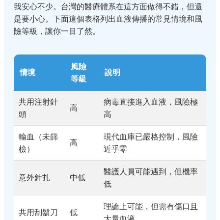
我安心不少。台灣的醫療體系在這方面做得不錯，但還
是要小心。下面這個表格列出血液傳播的常見情境和風
險等級，讓你一目了然。
風險
情境
說明
等級
共用注射針
病毒直接進入血液，風險極
高
頭
高
輸血（未篩
現代血庫已嚴格控制，風險
高
檢）
近乎零
醫護人員可能遇到，但機率
意外針扎
中低
低
理論上可能，但需有傷口且
共用刮鬍刀
低
大量血液