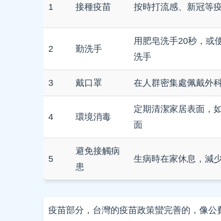
1
接種疫苗
按時打流感、新冠等
用肥皂洗手20秒，或
2
勤洗手
洗手
3
戴口罩
在人群密集處佩戴外
定期清潔家居表面，
4
環境消毒
面
避免接觸病
5
生病時在家休息，減
患
疫苗部分，台灣的疫苗政策蠻完善的，像公