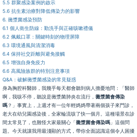
5.5 群聚感染案例的啟示
5.6 抗生素治療對降低傳染力的影響
6. 黴漿菌感染預防
6.1 個人衛生防線：勤洗手與正確咳嗽禮儀
6.2 佩戴口罩：關鍵時刻的物理屏障
6.3 環境通風與清潔消毒
6.4 保持社交距離與避免接觸
6.5 增強自身免疫力
6.6 高風險族群的特別注意事項
Q&A：破解黴漿菌感染的常見疑惑
身為胸腔科醫師，我幾乎每天都會聽到病人擔憂地問：「醫師
啊，我咳不停，聽說是黴漿菌肺炎在流行，
黴漿菌會傳染
嗎
？」事實上，上週才有一位年輕媽媽帶著兩個孩子來門診，
老大在幼兒園感染後，全家輪流咳了快一個月。這種場景在診
間太常見了，也難怪大家最關心「
黴漿菌會傳染嗎
」這個問
題。今天就讓我用最淺顯的方式，帶你全面認識這個令人困擾