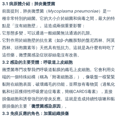
3.1 病原體介紹：肺炎黴漿菌
前面提到，肺炎黴漿菌（
Mycoplasma pneumoniae
）是一
種非常特別的細菌。它的大小介於細菌和病毒之間，最大的特
點是「沒有細胞壁」。這造成兩個重要影響：
它形態多變，可以通過一般細菌無法通過的孔隙。
它對作用於細胞壁的抗生素（如β-內酰胺類的盤尼西林、阿莫
西林、頭孢菌素等）天然具有抵抗力。這就是為什麼有時吃了
這些藥，黴漿菌感染症狀卻絲毫沒有改善。
3.2 感染的主要受體：呼吸道上皮細胞
黴漿菌專門攻擊我們呼吸道黏膜的纖毛上皮細胞。它會利用尖
端的一個特殊結構（稱為「附著細胞器」），像吸盤一樣緊緊
黏附在細胞表面，破壞纖毛的功能，並釋放有毒物質（過氧化
氫和社區獲得性呼吸窘迫症毒素，簡稱CARDS毒素），直接
損傷細胞和誘發強烈的發炎反應。這就是造成持續性咳嗽和黏
膜損傷的主要「
黴漿菌感染原因
」。
3.3 免疫反應的角色：加重組織損傷