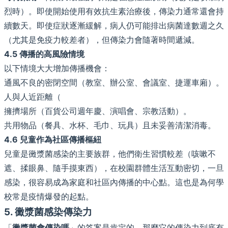
烈時）。即使開始使用有效抗生素治療後，傳染力通常還會持
續數天。即使症狀逐漸緩解，病人仍可能排出病菌達數週之久
（尤其是免疫力較差者），但傳染力會隨著時間遞減。
4.5 傳播的高風險情境
以下情境大大增加傳播機會：
通風不良的密閉空間（教室、辦公室、會議室、捷運車廂）。
人與人近距離（
擁擠場所（百貨公司週年慶、演唱會、宗教活動）。
共用物品（餐具、水杯、毛巾、玩具）且未妥善清潔消毒。
4.6 兒童作為社區傳播樞紐
兒童是黴漿菌感染的主要族群，他們衛生習慣較差（咳嗽不
遮、揉眼鼻、隨手摸東西），在校園群體生活互動密切，一旦
感染，很容易成為家庭和社區內傳播的中心點。這也是為何學
校常是疫情爆發的起點。
5. 黴漿菌感染傳染力
「
黴漿菌會傳染嗎
」的答案是肯定的，那麼它的傳染力到底有