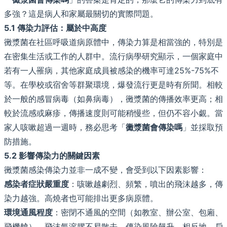
多強？這是病人和家屬最關切的實際問題。
5.1 傳染力評估：屬於中高度
黴漿菌在社區呼吸道病原體中，傳染力算是相當強的，特別是
在密集生活或工作的人群中。流行病學研究顯示，一個家庭中
若有一人罹病，其他家庭成員被感染的機率可達25%-75%不
等。在學校或宿舍等群聚環境，爆發流行更是時有所聞。相較
於一般的感冒病毒（如鼻病毒），黴漿菌的傳播效率更高；相
較於流感或麻疹，傳播速度則可能稍慢些，但仍不容小覷。當
家人咳嗽超過一週時，務必思考「
黴漿菌會傳染嗎
」並採取預
防措施。
5.2 影響傳染力的關鍵因素
黴漿菌感染傳染力並非一成不變，會受到以下因素影響：
感染者症狀嚴重度
：咳嗽越劇烈、頻繁，噴出的飛沫越多，傳
染力越強。高燒者也可能排出更多病原體。
環境通風程度
：密閉不通風的空間（如教室、辦公室、包廂、
飛機艙），飛沫氣溶膠不易散去，傳染風險飆升。相反地，戶