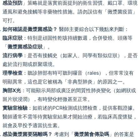
感染預防
」策略就是落實前面提到的衛生習慣、戴口罩、環境
通風和避免接觸等非藥物性措施。請勿誤信有「黴漿菌疫苗」
可打。
如何確認是黴漿菌感染？
醫師主要綜合以下幾點來判斷：
臨床症狀
：特別是頑固性乾咳持續數週，合併發燒、頭痛等
「
黴漿菌感染症狀
」。
流行病學
：是否有接觸史（如家人、同學有類似症狀），是否
處於流行期或群聚環境。
理學檢查
：聽診肺部有時可聽到囉音（rales），但常常沒有
明顯異常，這也是它被稱為「非典型肺炎」的原因之一。
胸部X光
：可能顯示局部或廣泛的間質性肺炎變化（如網狀或
斑片狀浸潤），有時變化輕微甚至正常。
實驗室檢驗
：如前述的PCR檢測或抗體檢查，提供客觀證據。
醫師通常不需等待實驗室結果才開始治療，若臨床高度懷疑，
就會及早投予適當抗生素。
感染黴漿菌要隔離嗎？
考慮到「
黴漿菌會傳染嗎
」的答案是