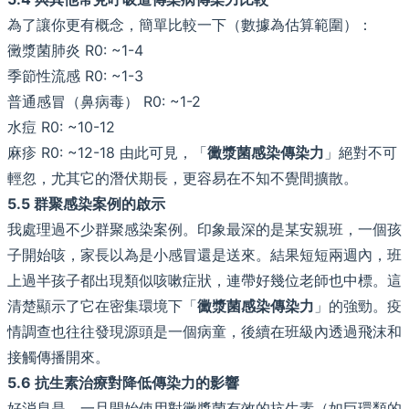
為了讓你更有概念，簡單比較一下（數據為估算範圍）：
黴漿菌肺炎 R0: ~1-4
季節性流感 R0: ~1-3
普通感冒（鼻病毒） R0: ~1-2
水痘 R0: ~10-12
麻疹 R0: ~12-18 由此可見，「
黴漿菌感染傳染力
」絕對不可
輕忽，尤其它的潛伏期長，更容易在不知不覺間擴散。
5.5 群聚感染案例的啟示
我處理過不少群聚感染案例。印象最深的是某安親班，一個孩
子開始咳，家長以為是小感冒還是送來。結果短短兩週內，班
上過半孩子都出現類似咳嗽症狀，連帶好幾位老師也中標。這
清楚顯示了它在密集環境下「
黴漿菌感染傳染力
」的強勁。疫
情調查也往往發現源頭是一個病童，後續在班級內透過飛沫和
接觸傳播開來。
5.6 抗生素治療對降低傳染力的影響
好消息是，一旦開始使用對黴漿菌有效的抗生素（如巨環類的