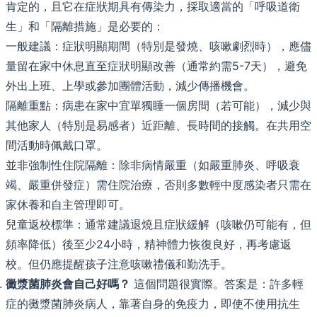
肯定的，且它在症狀期具有傳染力，採取適當的「呼吸道衛
生」和「隔離措施」是必要的：
一般建議：症狀明顯期間（特別是發燒、咳嗽劇烈時），應儘
量留在家中休息直至症狀明顯改善（通常約需5-7天），避免
外出上班、上學或參加團體活動，減少傳播機會。
隔離重點：病患在家中宜單獨睡一個房間（若可能），減少與
其他家人（特別是易感者）近距離、長時間的接觸。在共用空
間活動時佩戴口罩。
並非強制性住院隔離：除非病情嚴重（如嚴重肺炎、呼吸衰
竭、嚴重併發症）需住院治療，否則多數輕中度感染者只需在
家休養和自主管理即可。
兒童返校標準：通常建議退燒且症狀緩解（咳嗽仍可能有，但
頻率降低）後至少24小時，精神體力恢復良好，再考慮返
校。但仍應提醒孩子注意咳嗽禮儀和勤洗手。
黴漿菌肺炎會自己好嗎？
這個問題很實際。答案是：許多輕
症的黴漿菌肺炎病人，靠著自身的免疫力，即使不使用抗生