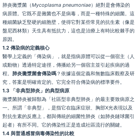
肺炎黴漿菌（
Mycoplasma pneumoniae
）絕對是會傳染的
病原體。它既不是黴菌也不是病毒，而是一種特殊的細菌。這
種細菌缺乏堅硬的細胞壁，使得它對某些常見的抗生素（像是
盤尼西林類）天生具有抵抗力，這也是治療上有時比較棘手的
原因。
1.2 傳染病的定義核心
醫學上定義的「傳染病」，就是指病原體可以從一個宿主（人
或動物）透過特定途徑，傳播給另一個宿主並引起疾病的過
程。
肺炎黴漿菌會傳染嗎
？依據這個定義和無數臨床觀察及研
究，答案是明確肯定的。它完全符合傳染病的標準要件。
1.3 「非典型肺炎」的典型病原
黴漿菌肺炎被歸類為「社區型非典型肺炎」的最主要致病原之
一。所謂「非典型」，是指它在臨床症狀、胸部X光表現以及
對抗生素的反應上，都與傳統的細菌性肺炎（如肺炎鏈球菌引
起者）有所不同。它的傳染性正是造成社區流行的關鍵。
1.4 與普通感冒病毒傳染性的比較