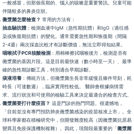
一般感冒，但那個長期的、惱人的咳嗽是重要警訊。兒童可能
伴隨較多的鼻炎症狀。
黴漿菌怎麼檢查？
常用的方法有：
抽血驗抗體
：檢測血液中IgM（急性期抗體）和IgG（過往感
染或恢復期抗體）的變化。通常需要急性期和恢復期（間隔
2-4週）兩次採血比較才有診斷價值，無法立即得知結果。
咽喉拭子PCR核酸檢測
：用棉棒擦拭咽喉後方，檢測是否有
黴漿菌的基因片段。這是目前最快速（數小時至一天）、最準
確的急性期診斷工具，特別適合早期診斷。
痰液培養
：傳統方法，但黴漿菌生長非常緩慢且條件苛刻，耗
時長（可達數週），臨床實用性較低。 醫師會根據病情需
求、流行狀況和可使用的檢驗工具來決定最適合的檢查方式。
黴漿菌要打什麼疫苗？
這是門診的熱門問題。很遺憾地，
「目前並沒有專門預防肺炎黴漿菌感染的疫苗核准上市」。全
球科學家都在積極研究中，但開發難度較高（因黴漿菌抗原易
變異且免疫保護機制複雜）。因此，現階段最重要的「
黴漿菌