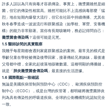
許多人誤以為只有病毒才容易傳染。事實上，黴漿菌雖然是細
菌，但它的傳染性相當高。雖然可能比不上流感病毒那麼「猛
烈」地在短期內爆發大流行，但它在社區中持續傳播、尤其在
秋冬春季造成一波波流行和群聚感染（如學校、軍營、安養機
構）的能力非常顯著。當你有長期咳嗽時，務必記得問自己：
黴漿菌會傳染嗎
？這很可能是元兇。
1.5 醫師診間的真實觀察
我幾乎每星期都會遇到家庭群聚感染的案例。最常見的模式是
學齡兒童在學校被傳染後帶回家，接著傳給兄弟姊妹，最後連
父母都中標，全家此起彼落地咳嗽數週。這種明顯的傳播鏈，
就是「
肺炎黴漿菌會傳染嗎
」最直接的生活證據。
1.6 國際觀點一致確認
無論是美國疾病管制與預防中心（CDC）、歐洲疾病預防控
制中心（ECDC），或是台灣的疾管署，都明確將黴漿菌肺炎
列為具有傳染性的呼吸道疾病。全球的公衛機構對此認知完全
一致。