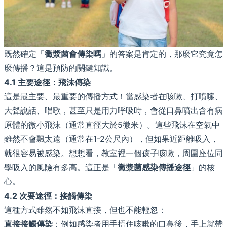
既然確定「
黴漿菌會傳染嗎
」的答案是肯定的，那麼它究竟怎
麼傳播？這是預防的關鍵知識。
4.1 主要途徑：飛沫傳染
這是最主要、最重要的傳播方式！當感染者在咳嗽、打噴嚏、
大聲說話、唱歌，甚至只是用力呼吸時，會從口鼻噴出含有病
原體的微小飛沫（通常直徑大於5微米）。這些飛沫在空氣中
雖然不會飄太遠（通常在1-2公尺內），但如果近距離吸入，
就很容易被感染。想想看，教室裡一個孩子咳嗽，周圍座位同
學吸入的風險有多高。這正是「
黴漿菌感染傳播途徑
」的核
心。
4.2 次要途徑：接觸傳染
這種方式雖然不如飛沫直接，但也不能輕忽：
直接接觸傳染
：例如感染者用手捂住咳嗽的口鼻後，手上就帶