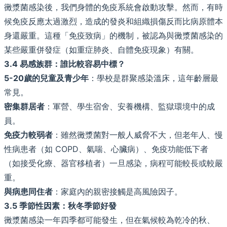
黴漿菌感染後，我們身體的免疫系統會啟動攻擊。然而，有時
候免疫反應太過激烈，造成的發炎和組織損傷反而比病原體本
身還嚴重。這種「免疫致病」的機制，被認為與黴漿菌感染的
某些嚴重併發症（如重症肺炎、自體免疫現象）有關。
3.4 易感族群：誰比較容易中標？
5-20歲的兒童及青少年
：學校是群聚感染溫床，這年齡層最
常見。
密集群居者
：軍營、學生宿舍、安養機構、監獄環境中的成
員。
免疫力較弱者
：雖然黴漿菌對一般人威脅不大，但老年人、慢
性病患者（如 COPD、氣喘、心臟病）、免疫功能低下者
（如接受化療、器官移植者）一旦感染，病程可能較長或較嚴
重。
與病患同住者
：家庭內的親密接觸是高風險因子。
3.5 季節性因素：秋冬季節好發
黴漿菌感染一年四季都可能發生，但在氣候較為乾冷的秋、