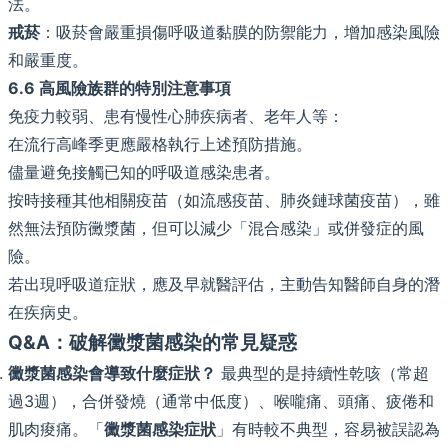
法。
戒菸
：吸菸會嚴重損傷呼吸道黏膜的防禦能力，增加感染風險
和嚴重度。
6.6 高風險族群的特別注意事項
免疫力較弱、患有慢性心肺疾病者、老年人等：
在流行高峰季更應嚴格執行上述預防措施。
儘量避免接觸已知的呼吸道感染患者。
按時接種其他相關疫苗（如流感疫苗、肺炎鏈球菌疫苗），雖
然無法預防黴漿菌，但可以減少「混合感染」或併發症的風
險。
若出現呼吸道症狀，應及早就醫評估，主動告知醫師自身的潛
在疾病史。
Q&A：破解黴漿菌感染的常見疑惑
黴漿菌感染會導致什麼症狀？
最典型的是持續性乾咳（常超
過3週），合併發燒（通常中低度）、喉嚨痛、頭痛、疲倦和
肌肉痠痛。「
黴漿菌感染症狀
」有時較不典型，容易被誤認為