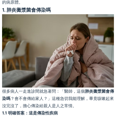
的病原體。
1. 肺炎黴漿菌會傳染嗎
很多病人一走進診間就急著問：「醫師，這個
肺炎黴漿菌會傳
染嗎
？會不會傳給家人？」這種急切我能理解，畢竟咳嗽起來
沒完沒了，擔心傳染給親人是人之常情。
1.1 明確答案：這是傳染性疾病