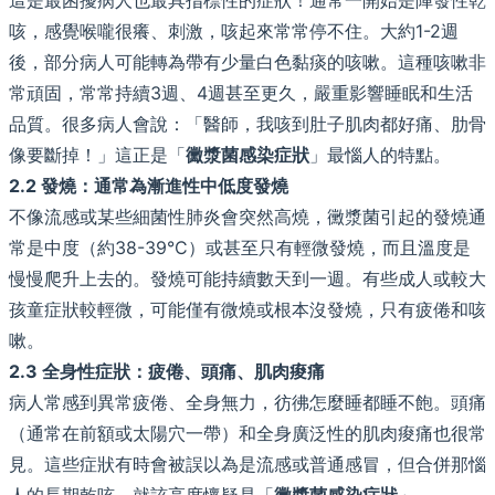
咳，感覺喉嚨很癢、刺激，咳起來常常停不住。大約1-2週
後，部分病人可能轉為帶有少量白色黏痰的咳嗽。這種咳嗽非
常頑固，常常持續3週、4週甚至更久，嚴重影響睡眠和生活
品質。很多病人會說：「醫師，我咳到肚子肌肉都好痛、肋骨
像要斷掉！」這正是「
黴漿菌感染症狀
」最惱人的特點。
2.2 發燒：通常為漸進性中低度發燒
不像流感或某些細菌性肺炎會突然高燒，黴漿菌引起的發燒通
常是中度（約38-39°C）或甚至只有輕微發燒，而且溫度是
慢慢爬升上去的。發燒可能持續數天到一週。有些成人或較大
孩童症狀較輕微，可能僅有微燒或根本沒發燒，只有疲倦和咳
嗽。
2.3 全身性症狀：疲倦、頭痛、肌肉痠痛
病人常感到異常疲倦、全身無力，彷彿怎麼睡都睡不飽。頭痛
（通常在前額或太陽穴一帶）和全身廣泛性的肌肉痠痛也很常
見。這些症狀有時會被誤以為是流感或普通感冒，但合併那惱
人的長期乾咳，就該高度懷疑是「
黴漿菌感染症狀
」。