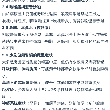
2.4 咽喉痛與聲音沙啞
由於病原體主要侵犯呼吸道黏膜，喉嚨痛常是早期症狀之一，
喉嚨可能紅腫。咳嗽劇烈加上喉嚨發炎，聲音沙啞也很普遍。
2.5 鼻塞、流鼻水（較輕微）
相較於咳嗽和全身倦怠，鼻塞、流鼻水等上呼吸道症狀在黴漿
菌感染中通常較輕微或不明顯，這點和一般病毒引起的感冒稍
有不同。
2.6 少見但須警惕的嚴重症狀
大多數黴漿菌感染屬於輕至中度，但仍有少數情況需要警惕：
呼吸困難、胸悶胸痛
：可能預示肺部發炎較嚴重或引發肋膜積
水。
高燒不退或反覆高燒
：可能合併其他細菌感染或嚴重肺炎。
起皮疹
：少數病人身上會出現多形性紅斑（類似標靶狀的紅
疹）。
神經系統症狀
（罕見）：如嚴重頭痛、頸部僵硬（疑似腦膜
炎）、意識模糊等。 一旦出現這些嚴重跡象，絕對要立刻就