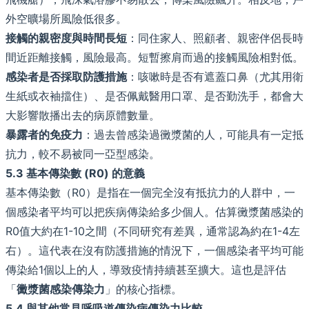
外空曠場所風險低很多。
接觸的親密度與時間長短
：同住家人、照顧者、親密伴侶長時
間近距離接觸，風險最高。短暫擦肩而過的接觸風險相對低。
感染者是否採取防護措施
：咳嗽時是否有遮蓋口鼻（尤其用衛
生紙或衣袖擋住）、是否佩戴醫用口罩、是否勤洗手，都會大
大影響散播出去的病原體數量。
暴露者的免疫力
：過去曾感染過黴漿菌的人，可能具有一定抵
抗力，較不易被同一亞型感染。
5.3 基本傳染數 (R0) 的意義
基本傳染數（R0）是指在一個完全沒有抵抗力的人群中，一
個感染者平均可以把疾病傳染給多少個人。估算黴漿菌感染的
R0值大約在1-10之間（不同研究有差異，通常認為約在1-4左
右）。這代表在沒有防護措施的情況下，一個感染者平均可能
傳染給1個以上的人，導致疫情持續甚至擴大。這也是評估
「
黴漿菌感染傳染力
」的核心指標。
5.4 與其他常見呼吸道傳染病傳染力比較