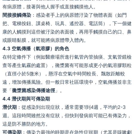
有病原體，接著與他人握手或直接觸摸他人。
間接接觸傳染
：感染者手上的病原體汙染了物體表面（如門
把、電梯按鈕、課桌椅、玩具、遙控器、電話筒），下一個健
康的人觸摸到這些被汙染的表面後，再用手觸摸自己的口、鼻
或眼睛黏膜，就可能將病原體帶入體內。
4.3 空氣傳播（氣溶膠）的角色
在特定條件下（例如醫療場所進行氣管內管抽痰、支氣管鏡檢
查等產生氣霧的處置），黴漿菌有可能形成更小的氣溶膠顆粒
（直徑小於5微米），懸浮在空氣中時間較長、飄散距離較
遠，增加傳播風險。但一般日常社區環境中，空氣傳播並非主
要「
黴漿菌感染傳播途徑
」。
4.4 潛伏期與可傳染期
潛伏期
：從感染到出現症狀，通常需要1到4週，平均約2-3
週。這段時間雖然沒有症狀，但快到發病前可能已有傳染力，
這是防不勝防的地方。
可傳染期
：傳染力最強的時期是在急性症狀期（尤其是咳嗽劇