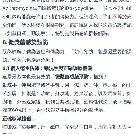
Azithromycin或四環黴素類的Doxycycline），通常在24-48
小時內就能顯著降低患者的傳染力。但請注意，降低不等於完
全消除，所以即使在服藥期間，仍建議病人採取適當防護措施
（如戴口罩、勤洗手），特別是與易感族群接觸時。
6. 黴漿菌感染預防
既然瞭解了傳染途徑和傳染力，「如何預防」就是最重要的課
題。預防永遠勝於治療！
6.1 個人衛生防線：勤洗手與正確咳嗽禮儀
這是最基本也最有效的「
黴漿菌感染預防
」措施！
勤洗手
：使用肥皂或洗手乳，用「濕、搓、沖、捧、擦」的正
確步驟，特別是在咳嗽、打噴嚏、擤鼻涕後，以及用餐前、如
廁後、外出返家後、接觸公共物品後。酒精性乾洗手液（酒精
濃度60%以上）在無法濕洗手時是很好的替代品。
正確咳嗽禮儀
：
咳嗽或打噴嚏時，用「
紙巾
」完全遮住口鼻，用完立刻丟入垃