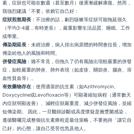
素，症狀也可能在數週（甚至數月）後逐漸緩解康復。然而，
我強烈建議「不要」依賴它自己好：
症狀煎熬期長
：不治療的話，劇烈咳嗽等症狀可能拖延很久
（平均3-4週，有時更長），嚴重影響生活品質、睡眠、工作
或學業。
傳染期延長
：未經治療，病人排出病原體的時間會拉長，增加
傳染給他人的風險和時間。
併發症風險
：雖不常見，但拖久了仍有風險出現較嚴重的併發
症，如較嚴重的肺炎、肺外表現（如皮疹、關節炎、腦炎、溶
血性貧血等）。
有效藥物存在
：使用適當的抗生素（如Azithromycin、
Doxycycline或Levofloxacin等）可顯著縮短病程（通常數天
內症狀明顯改善）、減輕症狀嚴重度、減少併發症風險，並縮
短傳染期。 因此，一旦醫師診斷或高度懷疑是黴漿菌感染，
遵循醫囑完成整個抗生素療程是最佳策略，不要抱持「讓它自
己好」的心態，讓自己受苦也危及他人。