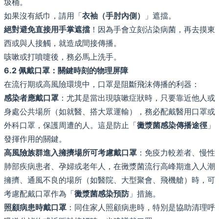
圾桶。
如果沒有紙巾，請用「
衣袖（手肘內側）
」遮擋。
絕對避免直接用手掌遮擋
！因為手會立刻沾染病菌，再去摸東
西或與人接觸，就造成間接傳播。
咳嗽或打噴嚏後，務必馬上洗手。
6.2 佩戴口罩：關鍵時刻的物理屏障
在流行期或高風險環境中，口罩是阻斷飛沫傳播的利器：
感染者應戴口罩
：尤其是當出現咳嗽症狀時，只要靠近他人或
身處公共場所（如就醫、搭大眾運輸），務必配戴醫用口罩或
外科口罩，保護周遭的人。這是防止「
黴漿菌感染傳播途徑
」
發揮作用的關鍵。
高風險族群進入擁擠場所可考慮戴口罩
：免疫力較差者、慢性
肺部疾病患者、孕婦或老年人，在黴漿菌流行高峰期進入人潮
擁擠、通風不良的場所（如醫院、大型聚會、飛機艙）時，可
考慮配戴口罩作為「
黴漿菌感染預防
」措施。
照顧病患時戴口罩
：同住家人照顧病患時，特別是協助清理呼