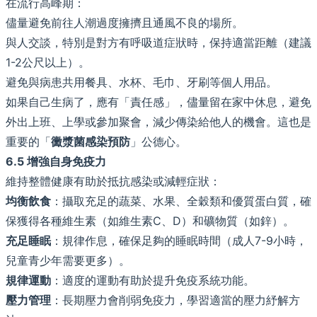
在流行高峰期：
儘量避免前往人潮過度擁擠且通風不良的場所。
與人交談，特別是對方有呼吸道症狀時，保持適當距離（建議
1-2公尺以上）。
避免與病患共用餐具、水杯、毛巾、牙刷等個人用品。
如果自己生病了，應有「責任感」，儘量留在家中休息，避免
外出上班、上學或參加聚會，減少傳染給他人的機會。這也是
重要的「
黴漿菌感染預防
」公德心。
6.5 增強自身免疫力
維持整體健康有助於抵抗感染或減輕症狀：
均衡飲食
：攝取充足的蔬菜、水果、全穀類和優質蛋白質，確
保獲得各種維生素（如維生素C、D）和礦物質（如鋅）。
充足睡眠
：規律作息，確保足夠的睡眠時間（成人7-9小時，
兒童青少年需要更多）。
規律運動
：適度的運動有助於提升免疫系統功能。
壓力管理
：長期壓力會削弱免疫力，學習適當的壓力紓解方