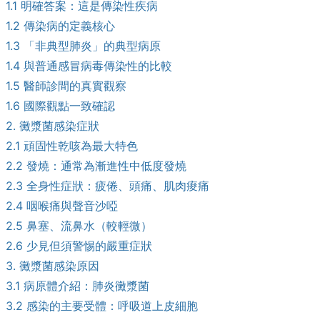
1.1 明確答案：這是傳染性疾病
1.2 傳染病的定義核心
1.3 「非典型肺炎」的典型病原
1.4 與普通感冒病毒傳染性的比較
1.5 醫師診間的真實觀察
1.6 國際觀點一致確認
2. 黴漿菌感染症狀
2.1 頑固性乾咳為最大特色
2.2 發燒：通常為漸進性中低度發燒
2.3 全身性症狀：疲倦、頭痛、肌肉痠痛
2.4 咽喉痛與聲音沙啞
2.5 鼻塞、流鼻水（較輕微）
2.6 少見但須警惕的嚴重症狀
3. 黴漿菌感染原因
3.1 病原體介紹：肺炎黴漿菌
3.2 感染的主要受體：呼吸道上皮細胞