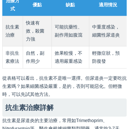
治療方
優點
缺點
適用情況
式
快速有
抗生素
可能抗藥性、
中重度感染，
效，殺菌
治療
副作用如腹瀉
細菌性尿道炎
力強
非抗生
自然，副
效果較慢，不
輕微症狀，預
素療法
作用少
適用嚴重感染
防復發
從表格可以看出，抗生素不是唯一選擇。但尿道炎一定要吃抗
生素嗎？如果細菌感染嚴重，是的，否則可能惡化。但輕微
時，可以先試其他方法。
抗生素治療詳解
抗生素是尿道炎的主要治療，常用如Trimethoprim、
Nitrofurantoin等。醫生會根據細菌類型開藥，通常吃3-7天。