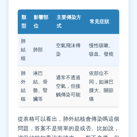
類
影響部
主要傳染方
常見症狀
型
位
式
肺
空氣飛沫傳
慢性咳嗽、
結
肺部
染
咳血、發燒
核
肺
淋巴
依部位不
通常不透過
外
結、骨
同，如淋巴
空氣，但接
結
骼、腎
腫大、關節
觸傳染可能
核
臟等
痛
從表格可以看出，肺外結核會傳染嗎這個
問題，答案不是簡單的是或否。比如說，