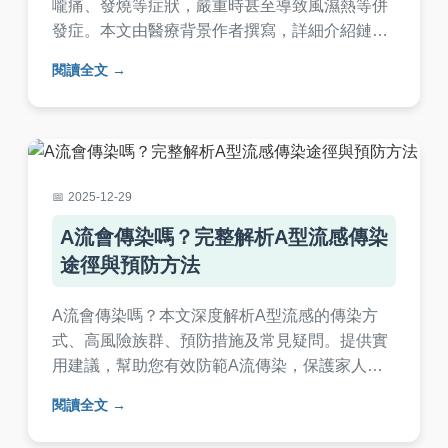
嚨痛、發燒等症狀，嚴重時甚至導致風濕熱等併
發症。本文由醫療背景作者撰寫，詳細介紹鏈球
菌感染的傳播途徑、診斷方法、抗生素治療注意
閱讀全文
事項，以及日常預防技巧。文中包含實用表格、
個人經驗分享和常見問答，幫助您全面了解並有
效應對鏈球菌感染，保護家人健康。
2025-12-29
A流會傳染嗎？完整解析A型流感傳染
途徑與預防方法
A流會傳染嗎？本文深度解析A型流感的傳染方
式、高風險族群、預防措施及常見疑問。提供實
用建議，幫助您有效防範A流傳染，保護家人健
康。內容基於醫學事實，易懂實用。
閱讀全文