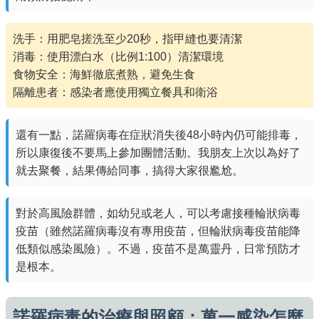
洗手：用肥皂搓洗至少20秒，指甲縫也要清潔
消毒：使用漂白水（比例1:100）清潔環境
食物安全：海鮮徹底煮熟，避免生食
隔離患者：感染者應使用獨立餐具和衛浴
還有一點，諾羅病毒在症狀消失後48小時內仍可能排毒，
所以康復後不要馬上參加團體活動。我朋友上次以為好了
就去聚餐，結果傳給同事，搞得大家很尷尬。
對於高風險群體，如幼兒或老人，可以考慮接種輪狀病毒
疫苗（雖然諾羅病毒沒有專用疫苗，但輪狀病毒疫苗能降
低類似感染風險）。不過，疫苗不是萬靈丹，日常預防才
是根本。
諾羅病毒的治療與照顧：萬一感染怎麼