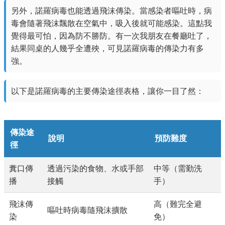
另外，諾羅病毒也能透過飛沫傳染。當感染者嘔吐時，病
毒會隨著飛沫飄散在空氣中，吸入後就可能感染。這點我
覺得最可怕，因為防不勝防。有一次我朋友在餐廳吐了，
結果同桌的人幾乎全遭殃，可見諾羅病毒的傳染力有多
強。
以下是諾羅病毒的主要傳染途徑表格，讓你一目了然：
傳染途
說明
預防難度
徑
糞口傳
透過污染的食物、水或手部
中等（需勤洗
播
接觸
手）
飛沫傳
高（難完全避
嘔吐時病毒隨飛沫擴散
染
免）