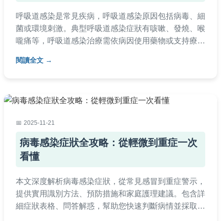
呼吸道感染是常見疾病，呼吸道感染原因包括病毒、細
菌或環境刺激。典型呼吸道感染症狀有咳嗽、發燒、喉
嚨痛等，呼吸道感染治療需依病因使用藥物或支持療
法。做好呼吸道感染預防如戴口罩、勤洗手可降低風
閱讀全文
險，若患病時呼吸道感染護理措施包括多休息、補充水
分。醫師提醒季節交替時要特別注意，出現不適應及早
就醫，避免併發症發生。
2025-11-21
病毒感染症狀全攻略：從輕微到重症一次
看懂
本文深度解析病毒感染症狀，從常見感冒到重症警示，
提供實用識別方法、預防措施和家庭護理建議。包含詳
細症狀表格、問答解惑，幫助您快速判斷病情並採取行
動。