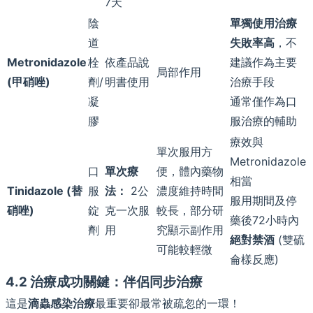
7天
陰
單獨使用治療
道
失敗率高
，不
Metronidazole
栓
依產品說
建議作為主要
局部作用
(甲硝唑)
劑/
明書使用
治療手段
凝
通常僅作為口
膠
服治療的輔助
療效與
單次服用方
Metronidazole
口
單次療
便，體內藥物
相當
Tinidazole (替
服
法：
2公
濃度維持時間
服用期間及停
硝唑)
錠
克一次服
較長，部分研
藥後72小時內
劑
用
究顯示副作用
絕對禁酒
(雙硫
可能較輕微
侖樣反應)
4.2 治療成功關鍵：伴侶同步治療
這是
滴蟲感染治療
最重要卻最常被疏忽的一環！