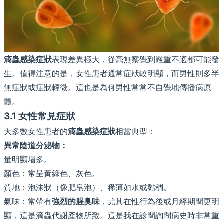
滴蟲感染症狀
表現差異極大，從毫無察覺到嚴重不適都可能發
生。值得注意的是，女性患者通常症狀較明顯，而男性則多半
無症狀或症狀輕微。這也是為何男性常常不自覺地傳播病原
體。
3.1 女性常見症狀
大多數女性患者的
滴蟲感染症狀
相當典型：
異常陰道分泌物：
量明顯增多。
顏色：常呈黃綠色、灰色。
質地：泡沫狀（像肥皂泡）、稀薄如水或黏稠。
氣味：常帶有
強烈的腥臭味
，尤其在性行為後或月經期間更明
顯，這是滴蟲代謝產物所致。這是我在診間詢問病史時非常重