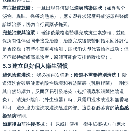
有症狀速就醫：
一旦出現任何疑似
滴蟲感染症狀
（如異常分
泌物、異味、搔癢灼熱感），應立即尋求婦產科或泌尿科醫師
診斷治療，切勿自行買藥或拖延。
完整治療與追蹤：
確診後嚴格遵醫囑完成抗生素療程，並確
保所有性伴侶同步接受治療，治療完成後依醫師指示回診評估
是否痊癒（有時不需重複檢測，症狀消失即代表治療成功；但
若症狀持續或高風險者，醫師可能會安排追蹤檢查）。
5.3 建立良好個人衛生習慣
避免陰道灌洗：
我必須再次強調：
陰道不需要特別清洗！
陰
道灌洗會破壞健康的酸性環境和有益菌叢（乳酸桿菌），削弱
其自然防禦力，反而容易引發感染（包括滴蟲和細菌性陰道
炎）。清洗外陰部（外生殖器）時，只需用溫水或溫和無香皂
即可，避免強力搓洗或灌洗陰道內部。這是務必落實的
滴蟲感
染預防
守則。
如廁後由前往後擦拭：
排尿或排便後，衛生紙擦拭方向應永