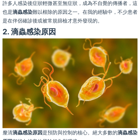
許多人感染後症狀輕微甚至無症狀，成為不自覺的傳播者，這
也是
滴蟲感染
難以根除的原因之一。在我的經驗中，不少患者
是在伴侶確診後或被常規篩檢才意外發現的。
2. 滴蟲感染原因
釐清
滴蟲感染原因
是預防與控制的核心。絕大多數的
滴蟲感染