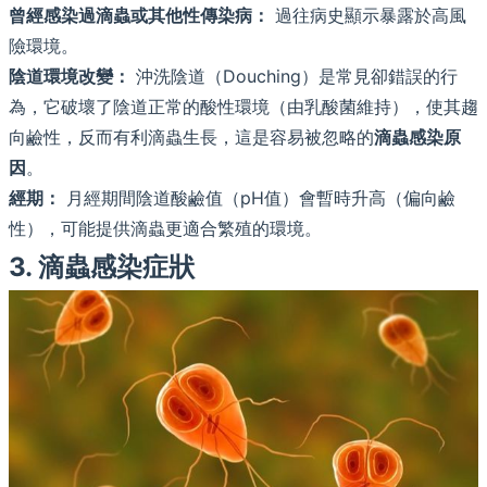
曾經感染過滴蟲或其他性傳染病：
過往病史顯示暴露於高風
險環境。
陰道環境改變：
沖洗陰道（Douching）是常見卻錯誤的行
為，它破壞了陰道正常的酸性環境（由乳酸菌維持），使其趨
向鹼性，反而有利滴蟲生長，這是容易被忽略的
滴蟲感染原
因
。
經期：
月經期間陰道酸鹼值（pH值）會暫時升高（偏向鹼
性），可能提供滴蟲更適合繁殖的環境。
3. 滴蟲感染症狀