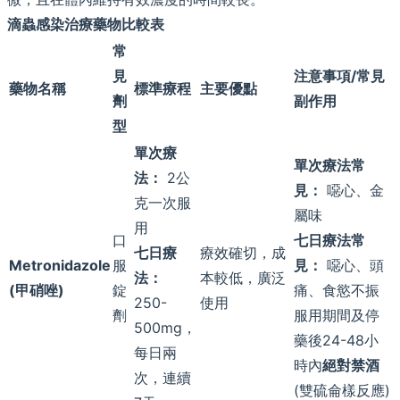
滴蟲感染治療藥物比較表
常
見
注意事項/常見
藥物名稱
標準療程
主要優點
劑
副作用
型
單次療
單次療法常
法：
2公
見：
噁心、金
克一次服
屬味
用
口
七日療法常
七日療
療效確切，成
Metronidazole
服
見：
噁心、頭
法：
本較低，廣泛
(甲硝唑)
錠
痛、食慾不振
250-
使用
劑
服用期間及停
500mg，
藥後24-48小
每日兩
時內
絕對禁酒
次，連續
(雙硫侖樣反應)