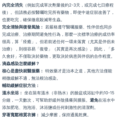
內完全消失
（例如完成單次劑量後約2-3天，或完成七日療程
後）。但請務必按醫囑吃完所有藥物，即使中途症狀改善了，
也要吃完，確保徹底殺滅寄生蟲。
完全清除與復發風險：
若嚴格遵守醫囑服藥、性伴侶也同步
完成治療、治療期間避免性行為，那麼一次標準治療的成功率
很高，算「痊癒」。但若前述任何一環未落實（尤其是伴侶未
治療），則很容易「復發」（其實是再次感染）。因此，「多
久會好」不僅取決於藥物，更取決於病患與伴侶的合作程度。
滴蟲感染怎麼緩解？
核心是盡快就醫服藥：
特效藥才是治本之道，其他方法僅能
稍微緩解不適，無法根治感染。
輔助緩解症狀方法：
溫水坐浴：
坐在裝有溫水（非熱水）的臉盆或浴缸中約10-15
分鐘，一天數次，可幫助舒緩外陰搔癢與腫脹。
避免
在浴水中
添加肥皂、泡泡浴、沐浴鹽或任何刺激性的清潔劑。
穿著寬鬆棉質衣褲：
減少摩擦，保持通風乾爽。