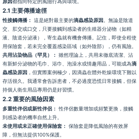
原因
都指向特定的風險行為與環境。
2.1 主要傳播途徑
性接觸傳播：
這是絕對最主要的
滴蟲感染原因
。無論是陰道
交、肛交或口交，只要接觸到感染者的生殖器分泌物（如精
液、陰道分泌液），寄生蟲就有機會傳播。記住，即使全程使
用保險套，若未完全覆蓋感染區域（如外陰部），仍有風險。
共用沾染物品（罕見）：
雖然理論上，共用未徹底清潔、沾
有新鮮分泌物的毛巾、浴巾、泡澡水或情趣用品，可能成為
滴
蟲感染原因
，但實際案例極少，因滴蟲在體外乾燥環境下難以
存活很久。我通常會告訴患者，不必過度恐慌日常接觸，但保
持個人衛生用品專用仍是好習慣。
2.2 重要的風險因素
多重性伴侶或新性伴侶：
性伴侶數量增加或頻繁更換，接觸
到感染者的機率自然上升。
未使用或未正確使用保險套：
保險套是降低風險的有效屏
障，但無法提供100%保護。