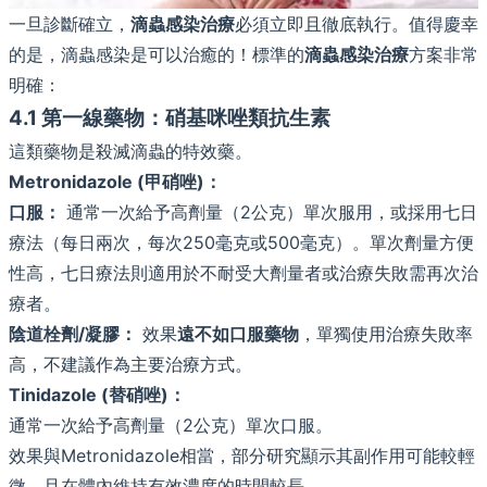
一旦診斷確立，
滴蟲感染治療
必須立即且徹底執行。值得慶幸
的是，滴蟲感染是可以治癒的！標準的
滴蟲感染治療
方案非常
明確：
4.1 第一線藥物：硝基咪唑類抗生素
這類藥物是殺滅滴蟲的特效藥。
Metronidazole (甲硝唑)：
口服：
通常一次給予高劑量（2公克）單次服用，或採用七日
療法（每日兩次，每次250毫克或500毫克）。單次劑量方便
性高，七日療法則適用於不耐受大劑量者或治療失敗需再次治
療者。
陰道栓劑/凝膠：
效果
遠不如口服藥物
，單獨使用治療失敗率
高，不建議作為主要治療方式。
Tinidazole (替硝唑)：
通常一次給予高劑量（2公克）單次口服。
效果與Metronidazole相當，部分研究顯示其副作用可能較輕
微，且在體內維持有效濃度的時間較長。