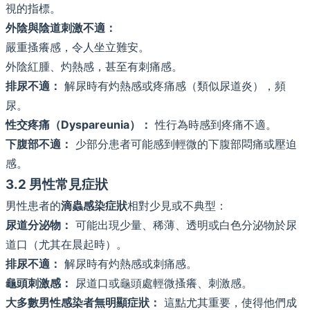
視的指標。
外陰與陰道刺激不適：
嚴重搔癢感，令人坐立難安。
外陰紅腫、灼熱感，甚至有刺痛感。
排尿不適：
解尿時有灼熱感或疼痛感（類似尿道炎），頻
尿。
性交疼痛（Dyspareunia）：
性行為時感到疼痛不適。
下腹部不適：
少部分患者可能感到輕微的下腹部悶痛或壓迫
感。
3.2 男性常見症狀
男性患者的
滴蟲感染症狀
相對少見或不典型：
尿道分泌物：
可能出現少量、稀薄、透明或白色分泌物於尿
道口（尤其在晨起時）。
排尿不適：
解尿時有灼熱感或刺痛感。
龜頭刺激感：
尿道口或龜頭處輕微搔癢、刺激感。
大多數男性感染者無明顯症狀：
這點尤其重要，使得他們成