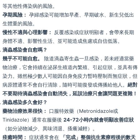
等其他性傳染病的風險。
孕期風險：
孕婦感染可能增加早產、早期破水、新生兒低出
生體重的風險。
慢性不適與心理影響：
反覆感染或症狀明顯者，會帶來長期
身體不適、影響性生活、並可能造成焦慮或自信低落。
滴蟲感染會自愈嗎？
幾乎不可能自愈。
陰道滴蟲寄生蟲一旦感染，若未經適當藥
物治療，它會持續在泌尿生殖道內繁殖、引起症狀，並具有傳
染力。雖然極少數人可能因自身免疫力暫時壓制而無症狀，但
病原體通常不會自行清除，隨時可能復發或傳播給他人。
絕對
不要期待滴蟲感染會自動消失，延誤治療只會讓問題更複雜！
滴蟲感染多久會好？
藥物治療效果很快：
口服特效藥（Metronidazole或
Tinidazole）通常在服藥後
24-72小時內就會明顯改善症狀
（如分泌物減少、異味消退、搔癢減輕）。
痊癒時間：
症狀通常會在
「完成」整個抗生素療程後的數天