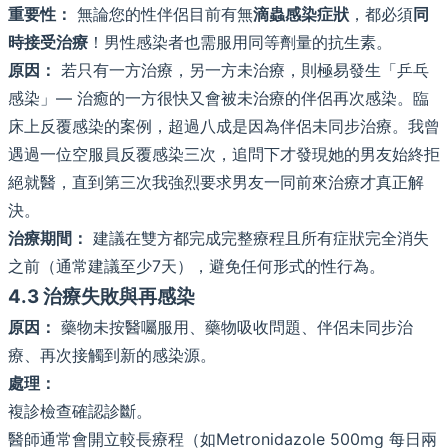
重要性：
無論您的性伴侶目前有無
滴蟲感染症狀
，都必須
同
時接受治療
！男性感染者也需服用同等劑量的抗生素。
原因：
若只有一方治療，另一方未治療，則極易發生「乒乓
感染」— 治癒的一方很快又會被未治療的伴侶再次感染。臨
床上反覆感染的案例，超過八成是因為伴侶未同步治療。我曾
遇過一位空服員反覆感染三次，追問下才發現她的男友始終拒
絕就醫，直到第三次我強烈要求男友一同前來治療才真正解
決。
治療期間：
建議在雙方都完成完整療程且所有症狀完全消失
之前（通常建議至少7天），避免任何形式的性行為。
4.3 治療失敗與再感染
原因：
藥物未按醫囑服用、藥物吸收問題、伴侶未同步治
療、再次接觸到新的感染源。
處理：
複診檢查確認診斷。
醫師通常會開立較長療程（如Metronidazole 500mg 每日兩