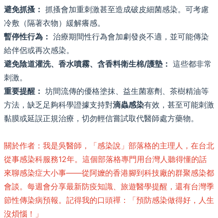
避免抓搔：
抓搔會加重刺激甚至造成破皮細菌感染。可考慮
冷敷（隔著衣物）緩解癢感。
暫停性行為：
治療期間性行為會加劇發炎不適，並可能傳染
給伴侶或再次感染。
避免陰道灌洗、香水噴霧、含香料衛生棉/護墊：
這些都非常
刺激。
重要提醒：
坊間流傳的優格塗抹、益生菌塞劑、茶樹精油等
方法，缺乏足夠科學證據支持對
滴蟲感染
有效，甚至可能刺激
黏膜或延誤正規治療，切勿輕信嘗試取代醫師處方藥物。
關於作者：我是吳醫師，「感染說」部落格的主理人，在台北
從事感染科服務12年。這個部落格專門用台灣人聽得懂的話
來聊感染症大小事——從阿嬤的香港腳到科技廠的群聚感染都
會談。每週會分享最新防疫知識、旅遊醫學提醒，還有台灣季
節性傳染病預報。記得我的口頭禪：「預防感染做得好，人生
沒煩惱！」