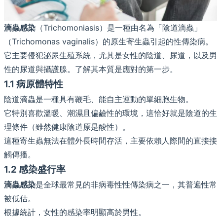
滴蟲感染
（Trichomoniasis）是一種由名為「陰道滴蟲」
（Trichomonas vaginalis）的原生寄生蟲引起的性傳染病。
它主要侵犯泌尿生殖系統，尤其是女性的陰道、尿道，以及男
性的尿道與攝護腺。了解其本質是應對的第一步。
1.1 病原體特性
陰道滴蟲是一種具有鞭毛、能自主運動的單細胞生物。
它特別喜歡溫暖、潮濕且偏鹼性的環境，這恰好就是陰道的生
理條件（雖然健康陰道原是酸性）。
這種寄生蟲無法在體外長時間存活，主要依賴人際間的直接接
觸傳播。
1.2 感染盛行率
滴蟲感染
是全球最常見的非病毒性性傳染病之一，其普遍性常
被低估。
根據統計，女性的感染率明顯高於男性。