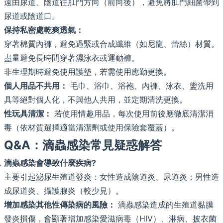
遠由尿道、陰道往肛門方向（前向後），避免將肛門細菌帶到
尿道或陰道口。
保持私密處乾爽透氣：
穿著棉質內褲，避免過緊或合成纖維（如尼龍、蕾絲）材質。
盡量避免長時間穿著濕泳衣或運動褲。
非生理期時避免使用護墊，若需使用應勤更換。
個人用品不共用：
毛巾、浴巾、浴袍、內褲、泳衣、盥洗用
具等絕對個人化，不與他人共用，並定期清洗更換。
性玩具清潔：
若使用情趣用品，每次使用前後應徹底清潔消
毒（依材質選擇適當清潔劑或使用保險套覆蓋）。
Q&A：滴蟲感染常見疑惑解答
滴蟲感染會導致什麼疾病?
主要引起泌尿生殖道發炎：女性造成陰道炎、尿道炎；男性造
成尿道炎、攝護腺炎（較少見）。
增加感染其他性傳染病的風險：
滴蟲感染造成的生殖道黏膜
發炎損傷，會顯著增加感染愛滋病毒（HIV）、淋病、披衣菌