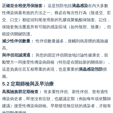
正確並全程使用保險套：
這是預防包括
滴蟲感染
在內大多數
性傳染病最有效的方法之一。務必在每次性行為（陰道交、肛
交、口交）都從頭到尾使用新的乳膠或聚氨酯保險套。記住，
保險套無法覆蓋所有可能的感染區域（如外陰部、陰囊），但
能提供關鍵防護。
減少性伴侶數量：
性伴侶數量越多，接觸到病原體的風險越
高。
與伴侶坦誠溝通：
與您的固定伴侶開放地討論性健康史，鼓
勵雙方一同接受性傳染病篩檢（特別是在開始新的關係前），
這是負責任且互相尊重的表現，也是重要的
滴蟲感染預防
措
施。
5.2 定期篩檢與及早治療
高風險族群定期檢查：
有多重性伴侶、新性伴侶、曾有過性
傳染病史者，即使沒有症狀，也建議定期（例如每年或依醫師
建議）接受性傳染病篩檢。早期發現無症狀的感染者，才能有
效阻斷傳播鏈。