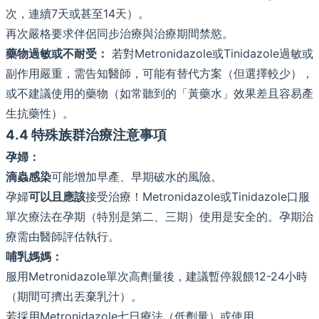
次，連續7天或甚至14天）。
再次嚴格要求伴侶同步治療與治療期間禁慾。
藥物過敏或不耐受：
若對Metronidazole或Tinidazole過敏或
副作用嚴重，需告知醫師，可能有替代方案（但選擇較少），
或不建議使用的藥物（如常聽到的「黃藥水」效果差且容易產
生抗藥性）。
4.4 特殊族群治療注意事項
孕婦：
滴蟲感染
可能增加早產、早期破水的風險。
孕婦
可以且應該
接受治療！Metronidazole或Tinidazole口服
單次療法在孕期（特別是第二、三期）使用是安全的。孕期治
療需由醫師評估執行。
哺乳媽媽：
服用Metronidazole單次高劑量後，建議暫停親餵12-24小時
（期間可擠出丟棄乳汁）。
若採用Metronidazole七日療法（低劑量）或使用