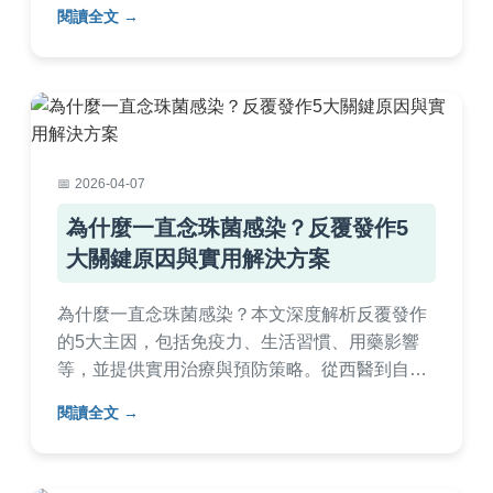
發，結合實用建議，幫助你透過飲食調整加速皮
閱讀全文
膚康復，減少復發風險。內容涵蓋日常飲食選
擇、營養補充品推薦，以及個人經驗分享，適合
正受皮膚黴菌困擾的讀者參考。
2026-04-07
為什麼一直念珠菌感染？反覆發作5
大關鍵原因與實用解決方案
為什麼一直念珠菌感染？本文深度解析反覆發作
的5大主因，包括免疫力、生活習慣、用藥影響
等，並提供實用治療與預防策略。從西醫到自然
療法，完整問答解決你的疑惑，幫助你徹底擺脫
閱讀全文
困擾。內容基於專業知識與個人經驗，確保實用
性與可信度。